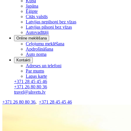
Kuba
Japāna
Ēģipte
Citās valstīs
Latvijas nepilsoņi bez vīzas
Latvijas pilsoņi bez vīzas
Autovadītāji
Online meklēšana
Ceļojumu meklēšana
Apdrošināšana
Auto noma
Kontakti
Adreses un telefoni
Par mums
Lapas karte
+371 28 45 45 46
+371 26 80 80 36
travel@alsvets.lv
+371 26 80 80 36
,
+371 28 45 45 46