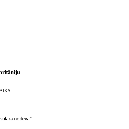
britāniju
AIKS
sulāra nodeva*