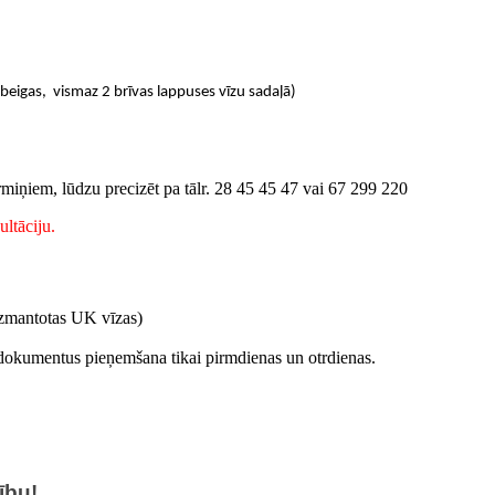
eigas, vismaz 2 brīvas lappuses vīzu sadaļā)
miņiem, lūdzu precizēt pa tālr.
28 45 45 47
vai
67 299 220
ltāciju.
 izmantotas UK vīzas
)
 dokumentus pieņemšana tikai pirmdienas un otrdienas.
ību!