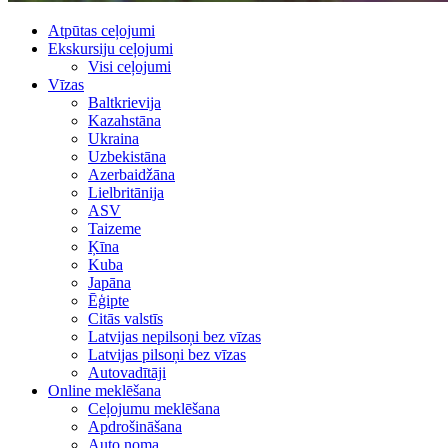
Atpūtas ceļojumi
Ekskursiju ceļojumi
Visi ceļojumi
Vīzas
Baltkrievija
Kazahstāna
Ukraina
Uzbekistāna
Azerbaidžāna
Lielbritānija
ASV
Taizeme
Ķīna
Kuba
Japāna
Ēģipte
Citās valstīs
Latvijas nepilsoņi bez vīzas
Latvijas pilsoņi bez vīzas
Autovadītāji
Online meklēšana
Ceļojumu meklēšana
Apdrošināšana
Auto noma