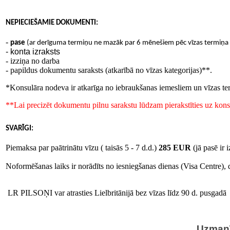
NEPIECIEŠAMIE DOKUMENTI
:
-
pase
(ar derīguma termiņu ne mazāk par 6 mēnešiem pēc vīzas termiņa b
- konta izraksts
- izziņa no darba
- papildus dokumentu saraksts (atkarībā no vīzas kategorijas)**.
*
Konsulāra nodeva ir atkarīga no iebraukšanas iemesliem un vīzas ter
**
Lai precizēt dokumentu pilnu sarakstu lūdzam pierakstīties uz konsu
SVARĪGI
:
Piemaksa par paātrinātu vīzu
(
taisās 5
- 7
d
.
d
.)
285
EUR
(
jā pasē ir
Noformēšanas laiks ir norādīts no iesniegšanas dienas (Visa Centre),
LR PILSOŅI
var atrasties Lielbritānijā bez vīzas līdz 90 d. pusgadā
Uzman