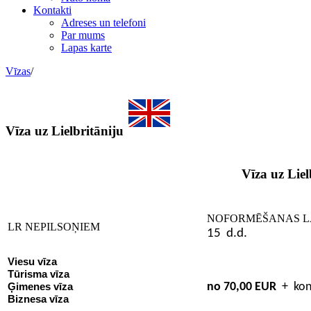
Kontakti
Adreses un telefoni
Par mums
Lapas karte
Vīzas
/
Vīza uz Lielbritāniju
Vīza uz Liel
NOFORMĒŠANAS L
LR NEPILSOŅIEM
15 d.d.
Viesu vīza
Tūrisma vīza
no 70,00
EUR
+
kon
Ģimenes vīza
Biznesa vīza