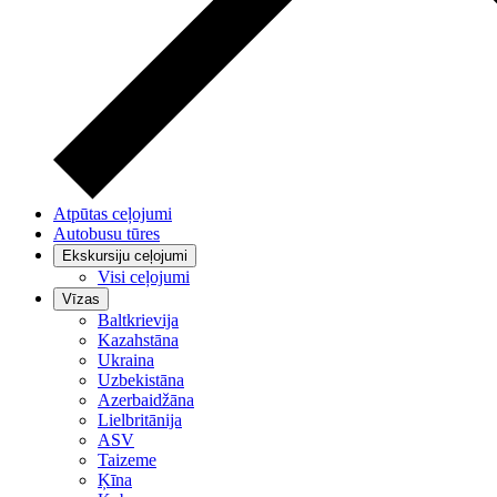
Atpūtas ceļojumi
Autobusu tūres
Ekskursiju ceļojumi
Visi ceļojumi
Vīzas
Baltkrievija
Kazahstāna
Ukraina
Uzbekistāna
Azerbaidžāna
Lielbritānija
ASV
Taizeme
Ķīna