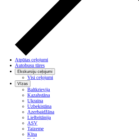
Atpūtas ceļojumi
Autobusu tūres
Ekskursiju ceļojumi
Visi ceļojumi
Vīzas
Baltkrievija
Kazahstāna
Ukraina
Uzbekistāna
Azerbaidžāna
Lielbritānija
ASV
Taizeme
Ķīna