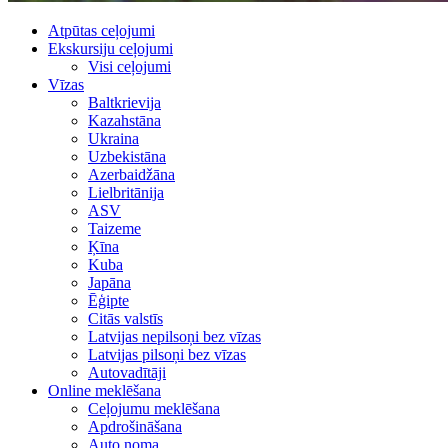
Atpūtas ceļojumi
Ekskursiju ceļojumi
Visi ceļojumi
Vīzas
Baltkrievija
Kazahstāna
Ukraina
Uzbekistāna
Azerbaidžāna
Lielbritānija
ASV
Taizeme
Ķīna
Kuba
Japāna
Ēģipte
Citās valstīs
Latvijas nepilsoņi bez vīzas
Latvijas pilsoņi bez vīzas
Autovadītāji
Online meklēšana
Ceļojumu meklēšana
Apdrošināšana
Auto noma