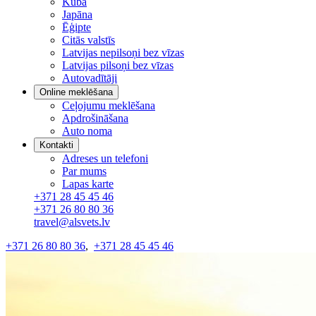
Kuba
Japāna
Ēģipte
Citās valstīs
Latvijas nepilsoņi bez vīzas
Latvijas pilsoņi bez vīzas
Autovadītāji
Online meklēšana
Ceļojumu meklēšana
Apdrošināšana
Auto noma
Kontakti
Adreses un telefoni
Par mums
Lapas karte
+371 28 45 45 46
+371 26 80 80 36
travel@alsvets.lv
+371 26 80 80 36
,
+371 28 45 45 46