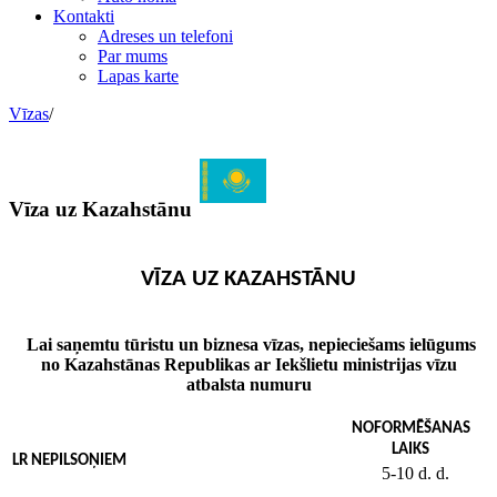
Kontakti
Adreses un telefoni
Par mums
Lapas karte
Vīzas
/
Vīza uz Kazahstānu
VĪZA UZ KAZAHSTĀNU
Lai saņemtu tūristu un biznesa vīzas, nepieciešams ielūgums
no Kazahstānas Republikas ar Iekšlietu ministrijas vīzu
atbalsta numuru
NOFORMĒŠANAS
LAIKS
LR NEPILSOŅIEM
5-10 d. d.