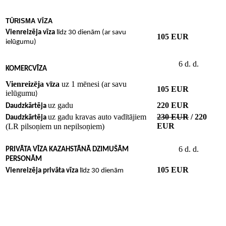
TŪRISMA VĪZA
Vienreizēja
vīza
līdz 30 dienām (ar savu
105 EUR
ielūgumu)
6 d. d.
KOMERCVĪZA
Vienreizēja vīza
uz 1 mēnesi (ar savu
105 EUR
ielūgumu
)
uz gadu
220 EUR
Daudzkārtēja
uz gadu kravas auto vadītājiem
230 EUR
/ 220
Daudzkārtēja
EUR
(LR pilsoņiem un nepilsoņiem)
6 d. d.
PRIVĀTA VĪZA KAZAHSTĀNĀ DZIMUŠĀM
PERSONĀM
105 EUR
Vienreizēja
privāta vīza
līdz 30 dienām