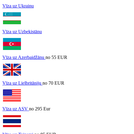
Vīza uz Ukrainu
Vīza uz Uzbekistānu
Vīza uz Azerbaidžānu
no 55 EUR
Vīza uz Lielbritāniju
no 70 EUR
Vīza uz ASV
no 295 Eur