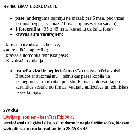
NEPIECIEŠAMIE DOKUMENTI
:
pase
(ar derīguma termiņu ne mazāk par 6 mēn. pēc vīzas
termiņa beigas, vismaz 2 brīvas lappuses vīzu sadaļā)
1 fotogrāfija
(35 х 45 mm, krāsaina uz baltā fonā)
kravas auto vadītājiem:
-
kravas pārvadāšanas licence;
- autovadītāja apliecība;
- kravas automobiļa tehniskā pase;
- Kazahstānas atļauja.
tranzīta vīzai ir nepieciešama
vīza uz galamērķa valsti.
Braucot ar automašīnu – tehniskas pases kopija un
iesniegums ar maršruta aprakstu. Kravas auto vadītājiem –
garantijas vēstule no firmas, vadītāju apliecības un tehniskas
pases kopijas.
SVARĪGI
:
Latvijas pilsoņiem - bez vīzas līdz 30 d.
Ieceļošanai uz ilgāku laiku, vai uz darbu ir nepieciešāma vīza, lūdzam
sazināties ar mūsu konsultantiem 28 45 45 46