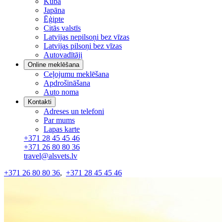
Kuba
Japāna
Ēģipte
Citās valstīs
Latvijas nepilsoņi bez vīzas
Latvijas pilsoņi bez vīzas
Autovadītāji
Online meklēšana
Ceļojumu meklēšana
Apdrošināšana
Auto noma
Kontakti
Adreses un telefoni
Par mums
Lapas karte
+371 28 45 45 46
+371 26 80 80 36
travel@alsvets.lv
+371 26 80 80 36
,
+371 28 45 45 46