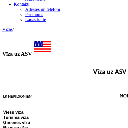
Kontakti
Adreses un telefoni
Par mums
Lapas karte
Vīzas
/
Vīza uz ASV
Vīza uz ASV
NO
LR NEPILSOŅIEM
Viesu vīza
Tūrisma vīza
Ģimenes vīza
Biznesa vīza