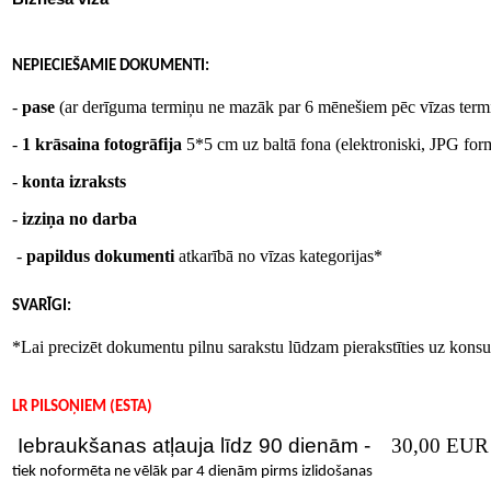
NEPIECIEŠAMIE DOKUMENTI
:
-
pase
(ar derīguma termiņu ne mazāk par 6 mēnešiem pēc vīzas termi
-
1 krāsaina fotogrāfija
5*5 сm
uz baltā fona (elektroniski, JPG for
-
konta izraksts
-
izziņa no darba
-
papildus dokumenti
atkarībā no vīzas kategorijas*
SVARĪGI
:
*
Lai precizēt dokumentu pilnu sarakstu lūdzam pierakstīties uz konsul
LR PILSOŅIEM
(
ESTA
)
Iebraukšanas atļauja līdz 90 dienām -
30,00 EUR
tiek noformēta ne vēlāk par 4 dienām pirms izlidošanas