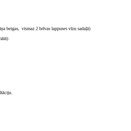
ņa beigas, vismaz 2 brīvas lappuses vīzu sadaļā)
mātā)
tāciju.