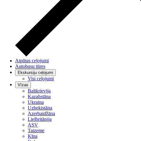
Atpūtas ceļojumi
Autobusu tūres
Ekskursiju ceļojumi
Visi ceļojumi
Vīzas
Baltkrievija
Kazahstāna
Ukraina
Uzbekistāna
Azerbaidžāna
Lielbritānija
ASV
Taizeme
Ķīna