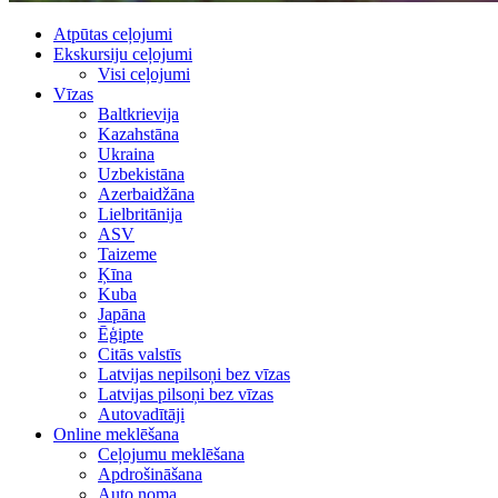
Atpūtas ceļojumi
Ekskursiju ceļojumi
Visi ceļojumi
Vīzas
Baltkrievija
Kazahstāna
Ukraina
Uzbekistāna
Azerbaidžāna
Lielbritānija
ASV
Taizeme
Ķīna
Kuba
Japāna
Ēģipte
Citās valstīs
Latvijas nepilsoņi bez vīzas
Latvijas pilsoņi bez vīzas
Autovadītāji
Online meklēšana
Ceļojumu meklēšana
Apdrošināšana
Auto noma