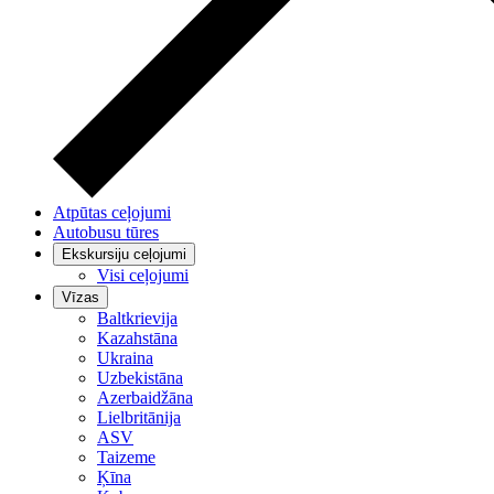
Atpūtas ceļojumi
Autobusu tūres
Ekskursiju ceļojumi
Visi ceļojumi
Vīzas
Baltkrievija
Kazahstāna
Ukraina
Uzbekistāna
Azerbaidžāna
Lielbritānija
ASV
Taizeme
Ķīna