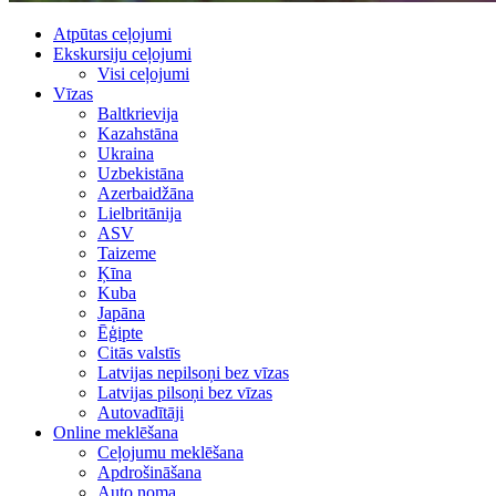
Atpūtas ceļojumi
Ekskursiju ceļojumi
Visi ceļojumi
Vīzas
Baltkrievija
Kazahstāna
Ukraina
Uzbekistāna
Azerbaidžāna
Lielbritānija
ASV
Taizeme
Ķīna
Kuba
Japāna
Ēģipte
Citās valstīs
Latvijas nepilsoņi bez vīzas
Latvijas pilsoņi bez vīzas
Autovadītāji
Online meklēšana
Ceļojumu meklēšana
Apdrošināšana
Auto noma