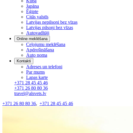
Kuba
Japāna
Ēģipte
Citās valstīs
Latvijas nepilsoņi bez vīzas
Latvijas pilsoņi bez vīzas
Autovadītāji
Online meklēšana
Ceļojumu meklēšana
Apdrošināšana
Auto noma
Kontakti
Adreses un telefoni
Par mums
Lapas karte
+371 28 45 45 46
+371 26 80 80 36
travel@alsvets.lv
+371 26 80 80 36
,
+371 28 45 45 46