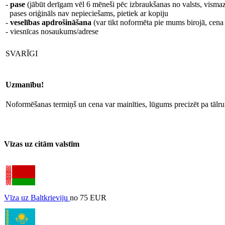
-
pase
(jābūt derīgam vēl 6 mēneši pēc izbraukšanas no valsts, vismaz
pases oriģināls nav nepieciešams, pietiek ar kopiju
-
veselības apdrošināšana
(var tikt noformēta pie mums birojā, cen
- viesnīcas nosaukums/adrese
SVARĪGI
Uzmanību!
Noformēšanas termiņš un cena var mainīties, lūgums precizēt pa tāl
Vīzas uz citām valstīm
Vīza uz Baltkrieviju
no 75 EUR