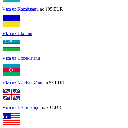
Vīza uz Kazahstānu
no 105 EUR
Vīza uz Ukrainu
Vīza uz Uzbekistānu
Vīza uz Azerbaidžānu
no 55 EUR
Vīza uz Lielbritāniju
no 70 EUR