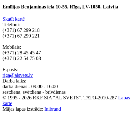
Emīlijas Benjamiņas iela 10-55, Rīga, LV-1050, Latvija
Skatīt kartē
Telefoni:
(+371) 67 299 218
(+371) 67 299 221
Mobilais:
(+371) 28 45 45 47
(+371) 22 54 75 08
E-pasts:
riga@alsvets.lv
Darba laiks:
darba dienas - 09:00 - 16:00
sestdiena, svētdiena - brīvdienas
© 1995 - 2026 RKF SIA "AL SVETS".
TATO-2010-287
Lapas
karte
Mājas lapas izstrāde:
Inibrand