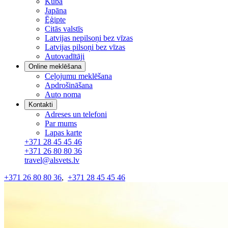
Kuba
Japāna
Ēģipte
Citās valstīs
Latvijas nepilsoņi bez vīzas
Latvijas pilsoņi bez vīzas
Autovadītāji
Online meklēšana
Ceļojumu meklēšana
Apdrošināšana
Auto noma
Kontakti
Adreses un telefoni
Par mums
Lapas karte
+371 28 45 45 46
+371 26 80 80 36
travel@alsvets.lv
+371 26 80 80 36
,
+371 28 45 45 46