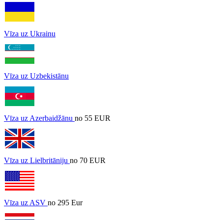
Vīza uz Ukrainu
Vīza uz Uzbekistānu
Vīza uz Azerbaidžānu
no 55 EUR
Vīza uz Lielbritāniju
no 70 EUR
Vīza uz ASV
no 295 Eur