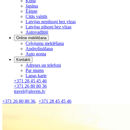
Kuba
Japāna
Ēģipte
Citās valstīs
Latvijas nepilsoņi bez vīzas
Latvijas pilsoņi bez vīzas
Autovadītāji
Online meklēšana
Ceļojumu meklēšana
Apdrošināšana
Auto noma
Kontakti
Adreses un telefoni
Par mums
Lapas karte
+371 28 45 45 46
+371 26 80 80 36
travel@alsvets.lv
+371 26 80 80 36
,
+371 28 45 45 46