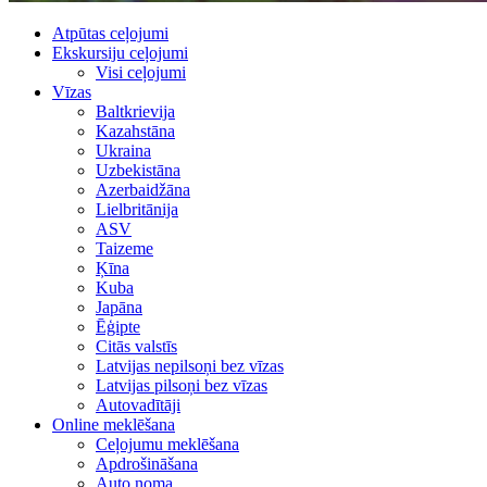
Atpūtas ceļojumi
Ekskursiju ceļojumi
Visi ceļojumi
Vīzas
Baltkrievija
Kazahstāna
Ukraina
Uzbekistāna
Azerbaidžāna
Lielbritānija
ASV
Taizeme
Ķīna
Kuba
Japāna
Ēģipte
Citās valstīs
Latvijas nepilsoņi bez vīzas
Latvijas pilsoņi bez vīzas
Autovadītāji
Online meklēšana
Ceļojumu meklēšana
Apdrošināšana
Auto noma