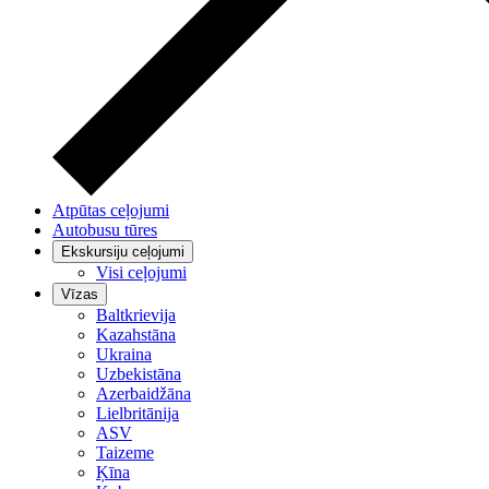
Atpūtas ceļojumi
Autobusu tūres
Ekskursiju ceļojumi
Visi ceļojumi
Vīzas
Baltkrievija
Kazahstāna
Ukraina
Uzbekistāna
Azerbaidžāna
Lielbritānija
ASV
Taizeme
Ķīna