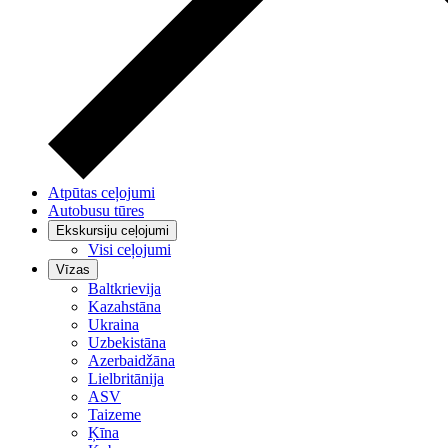
Atpūtas ceļojumi
Autobusu tūres
Ekskursiju ceļojumi
Visi ceļojumi
Vīzas
Baltkrievija
Kazahstāna
Ukraina
Uzbekistāna
Azerbaidžāna
Lielbritānija
ASV
Taizeme
Ķīna