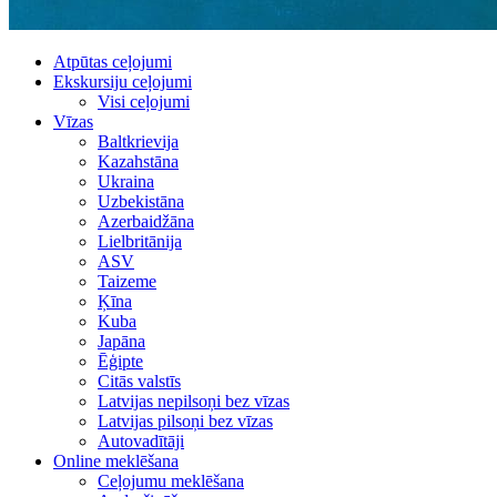
Atpūtas ceļojumi
Ekskursiju ceļojumi
Visi ceļojumi
Vīzas
Baltkrievija
Kazahstāna
Ukraina
Uzbekistāna
Azerbaidžāna
Lielbritānija
ASV
Taizeme
Ķīna
Kuba
Japāna
Ēģipte
Citās valstīs
Latvijas nepilsoņi bez vīzas
Latvijas pilsoņi bez vīzas
Autovadītāji
Online meklēšana
Ceļojumu meklēšana