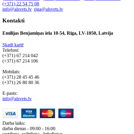
(+371) 22 54 75 08
info@alsvets.lv
riga@alsvets.lv
Kontakti
Emīlijas Benjamiņas iela 10-54, Rīga, LV-1050, Latvija
Skatīt kartē
Telefoni:
(+371) 67 214 042
(+371) 67 214 106
Mobilais:
(+371) 28 45 45 46
(+371) 26 80 80 36
E-pasts:
info@alsvets.lv
Darba laiks:
darba dienas - 09:00 - 16:00
sestdiena, svētdiena - brīvdienas