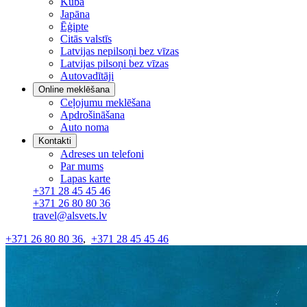
Kuba
Japāna
Ēģipte
Citās valstīs
Latvijas nepilsoņi bez vīzas
Latvijas pilsoņi bez vīzas
Autovadītāji
Online meklēšana
Ceļojumu meklēšana
Apdrošināšana
Auto noma
Kontakti
Adreses un telefoni
Par mums
Lapas karte
+371 28 45 45 46
+371 26 80 80 36
travel@alsvets.lv
+371 26 80 80 36
,
+371 28 45 45 46