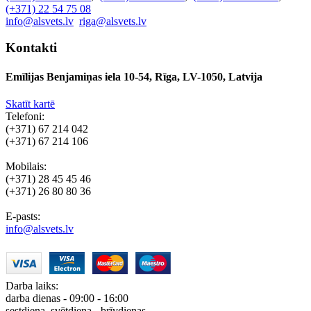
(+371) 22 54 75 08
info@alsvets.lv
riga@alsvets.lv
Kontakti
Emīlijas Benjamiņas iela 10-54, Rīga, LV-1050, Latvija
Skatīt kartē
Telefoni:
(+371) 67 214 042
(+371) 67 214 106
Mobilais:
(+371) 28 45 45 46
(+371) 26 80 80 36
E-pasts:
info@alsvets.lv
Darba laiks:
darba dienas - 09:00 - 16:00
sestdiena, svētdiena - brīvdienas