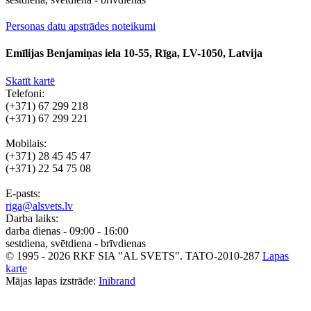
Personas datu apstrādes noteikumi
Emīlijas Benjamiņas iela 10-55, Rīga, LV-1050, Latvija
Skatīt kartē
Telefoni:
(+371) 67 299 218
(+371) 67 299 221
Mobilais:
(+371) 28 45 45 47
(+371) 22 54 75 08
E-pasts:
riga@alsvets.lv
Darba laiks:
darba dienas - 09:00 - 16:00
sestdiena, svētdiena - brīvdienas
© 1995 - 2026 RKF SIA "AL SVETS".
TATO-2010-287
Lapas
karte
Mājas lapas izstrāde:
Inibrand