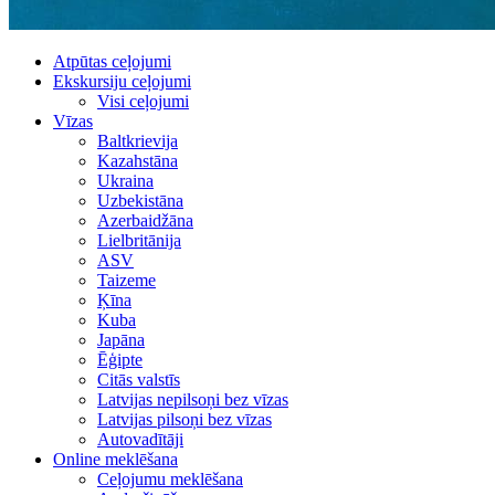
Atpūtas ceļojumi
Ekskursiju ceļojumi
Visi ceļojumi
Vīzas
Baltkrievija
Kazahstāna
Ukraina
Uzbekistāna
Azerbaidžāna
Lielbritānija
ASV
Taizeme
Ķīna
Kuba
Japāna
Ēģipte
Citās valstīs
Latvijas nepilsoņi bez vīzas
Latvijas pilsoņi bez vīzas
Autovadītāji
Online meklēšana
Ceļojumu meklēšana