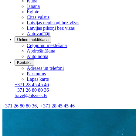
Kuba
Japāna
Ēģipte
Citās valstīs
Latvijas nepilsoņi bez vīzas
Latvijas pilsoņi bez vīzas
Autovadītāji
Online meklēšana
Ceļojumu meklēšana
Apdrošināšana
Auto noma
Kontakti
Adreses un telefoni
Par mums
Lapas karte
+371 28 45 45 46
+371 26 80 80 36
travel@alsvets.lv
+371 26 80 80 36
,
+371 28 45 45 46