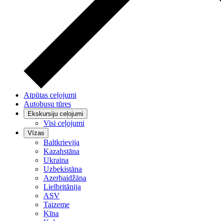
Atpūtas ceļojumi
Autobusu tūres
Ekskursiju ceļojumi
Visi ceļojumi
Vīzas
Baltkrievija
Kazahstāna
Ukraina
Uzbekistāna
Azerbaidžāna
Lielbritānija
ASV
Taizeme
Ķīna