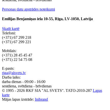
Personas datu apstrādes noteikumi
Emīlijas Benjamiņas iela 10-55, Rīga, LV-1050, Latvija
Skatīt kartē
Telefoni:
(+371) 67 299 218
(+371) 67 299 221
Mobilais:
(+371) 28 45 45 47
(+371) 22 54 75 08
E-pasts:
riga@alsvets.lv
Darba laiks:
darba dienas - 09:00 - 16:00
sestdiena, svētdiena - brīvdienas
© 1995 - 2026 RKF SIA "AL SVETS".
TATO-2010-287
Lapas
karte
Mājas lapas izstrāde:
Inibrand