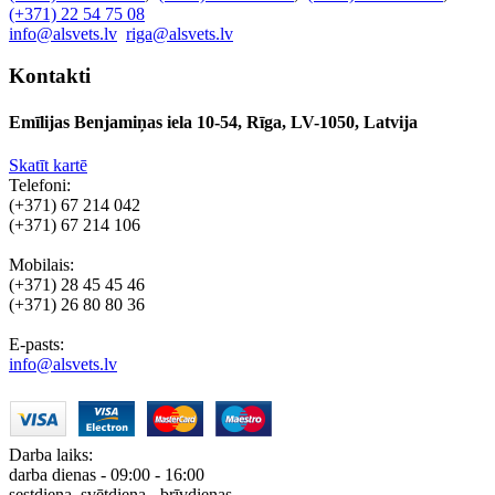
(+371) 22 54 75 08
info@alsvets.lv
riga@alsvets.lv
Kontakti
Emīlijas Benjamiņas iela 10-54, Rīga, LV-1050, Latvija
Skatīt kartē
Telefoni:
(+371) 67 214 042
(+371) 67 214 106
Mobilais:
(+371) 28 45 45 46
(+371) 26 80 80 36
E-pasts:
info@alsvets.lv
Darba laiks:
darba dienas - 09:00 - 16:00
sestdiena, svētdiena - brīvdienas