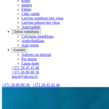
Kuba
Japāna
Ēģipte
Citās valstīs
Latvijas nepilsoņi bez vīzas
Latvijas pilsoņi bez vīzas
Autovadītāji
Online meklēšana
Ceļojumu meklēšana
Apdrošināšana
Auto noma
Kontakti
Adreses un telefoni
Par mums
Lapas karte
+371 28 45 45 46
+371 26 80 80 36
travel@alsvets.lv
+371 26 80 80 36
,
+371 28 45 45 46