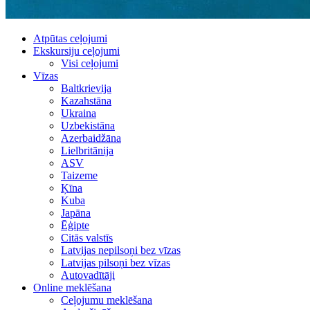
Atpūtas ceļojumi
Ekskursiju ceļojumi
Visi ceļojumi
Vīzas
Baltkrievija
Kazahstāna
Ukraina
Uzbekistāna
Azerbaidžāna
Lielbritānija
ASV
Taizeme
Ķīna
Kuba
Japāna
Ēģipte
Citās valstīs
Latvijas nepilsoņi bez vīzas
Latvijas pilsoņi bez vīzas
Autovadītāji
Online meklēšana
Ceļojumu meklēšana