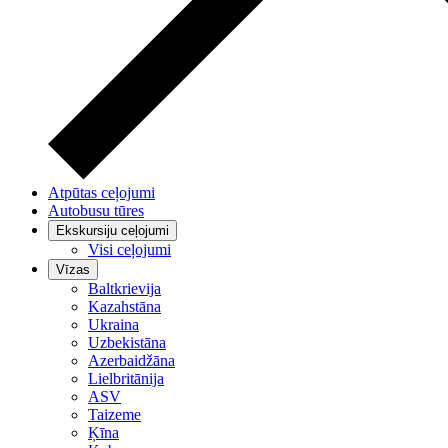
Atpūtas ceļojumi
Autobusu tūres
Ekskursiju ceļojumi
Visi ceļojumi
Vīzas
Baltkrievija
Kazahstāna
Ukraina
Uzbekistāna
Azerbaidžāna
Lielbritānija
ASV
Taizeme
Ķīna