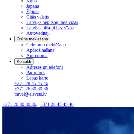
Kuba
Japāna
Ēģipte
Citās valstīs
Latvijas nepilsoņi bez vīzas
Latvijas pilsoņi bez vīzas
Autovadītāji
Online meklēšana
Ceļojumu meklēšana
Apdrošināšana
Auto noma
Kontakti
Adreses un telefoni
Par mums
Lapas karte
+371 28 45 45 46
+371 26 80 80 36
travel@alsvets.lv
+371 26 80 80 36
,
+371 28 45 45 46