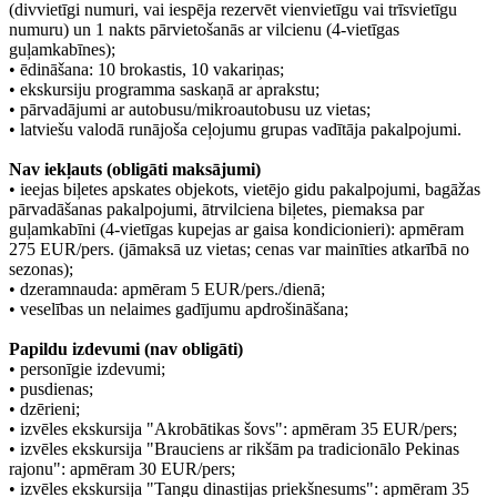
(divvietīgi numuri, vai iespēja rezervēt vienvietīgu vai trīsvietīgu
numuru) un 1 nakts pārvietošanās ar vilcienu (4-vietīgas
guļamkabīnes);
• ēdināšana: 10 brokastis, 10 vakariņas;
• ekskursiju programma saskaņā ar aprakstu;
• pārvadājumi ar autobusu/mikroautobusu uz vietas;
• latviešu valodā runājoša ceļojumu grupas vadītāja pakalpojumi.
Nav iekļauts (obligāti maksājumi)
• ieejas biļetes apskates objekots, vietējo gidu pakalpojumi, bagāžas
pārvadāšanas pakalpojumi, ātrvilciena biļetes, piemaksa par
guļamkabīni (4-vietīgas kupejas ar gaisa kondicionieri): apmēram
275 EUR/pers. (jāmaksā uz vietas; cenas var mainīties atkarībā no
sezonas);
• dzeramnauda: apmēram 5 EUR/pers./dienā;
• veselības un nelaimes gadījumu apdrošināšana;
Papildu izdevumi (nav obligāti)
• personīgie izdevumi;
• pusdienas;
• dzērieni;
• izvēles ekskursija "Akrobātikas šovs": apmēram 35 EUR/pers;
• izvēles ekskursija "Brauciens ar rikšām pa tradicionālo Pekinas
rajonu": apmēram 30 EUR/pers;
• izvēles ekskursija "Tangu dinastijas priekšnesums": apmēram 35