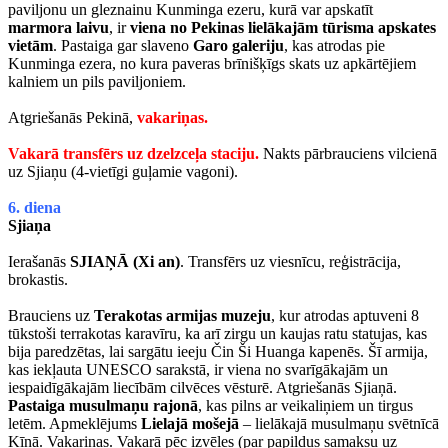
paviljonu un gleznainu Kunminga ezeru, kurā var apskatīt
marmora laivu
, ir
viena no Pekinas lielākajām tūrisma apskates
vietām
. Pastaiga gar slaveno
Garo galeriju
, kas atrodas pie
Kunminga ezera, no kura paveras brīnišķīgs skats uz apkārtējiem
kalniem un pils paviljoniem.
Atgriešanās Pekinā,
vakariņas.
Vakarā transfērs uz dzelzceļa staciju.
Nakts pārbrauciens vilcienā
uz Sjiaņu (4-vietīgi guļamie vagoni).
6. diena
Sjiaņa
Ierašanās
SJIAŅĀ (Xi an)
. Transfērs uz viesnīcu, reģistrācija,
brokastis.
Brauciens uz
Terakotas armijas muzeju
, kur atrodas aptuveni 8
tūkstoši terrakotas karavīru, ka arī zirgu un kaujas ratu statujas, kas
bija paredzētas, lai sargātu ieeju Čin Ši Huanga kapenēs. Šī armija,
kas iekļauta UNESCO sarakstā, ir viena no svarīgākajām un
iespaidīgākajām liecībām cilvēces vēsturē. Atgriešanās Sjiaņā.
Pastaiga musulmaņu rajonā
, kas pilns ar veikaliņiem un tirgus
letēm. Apmeklējums
Lielajā mošejā
– lielākajā musulmaņu svētnīcā
Ķīnā. Vakariņas. Vakarā pēc izvēles (par papildus samaksu uz