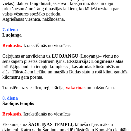
vietas): dalība Tang dinastijas šovā - krāšņā mūzikas un deju
priekšnesumā no Tang dinastijas laikiem, ko ķīnieši uzskata par
valsts vēstures spožāko periodu.
Atgriešanās viesnīcā, nakšņošana.
7. diena
Luojanga
Brokastis.
Izrakstīšanās no viesnīcas.
Ceļojums ar ātrvilcienu uz
LUOJANGU
(Luoyang)– vienu no
senākajiem pilsētas centriem Ķīnā.
Ekskursija: Longmenas alas
–
brīnišķīgs budistu tempļu komplekss, kas atrodas klinšu nišās un
alās. Tūkstošiem lielāku un mazāku Budas statuju rotā klinti gandrīz
kilometru garā posmā.
Transfērs uz viesnīcu, reģistrācija,
vakariņas
un nakšņošana.
8. diena
Šaoliņas templis
Brokastis.
Izrakstīšanās no viesnīcas.
Ekskursija uz
ŠAOLIŅAS TEMPLI,
ķīniešu cīņas mākslu
dzimteni. Katru gadu Šaoliņu apmeklē tūkstošiem Kung-Fu cienītāju