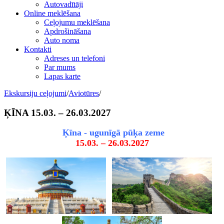
Autovadītāji
Online meklēšana
Ceļojumu meklēšana
Apdrošināšana
Auto noma
Kontakti
Adreses un telefoni
Par mums
Lapas karte
Ekskursiju ceļojumi
/
Aviotūres
/
ĶĪNA 15.03. – 26.03.2027
Ķīna - ugunīgā pūķa zeme
15.03. – 26.03.2027