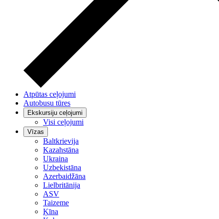
Atpūtas ceļojumi
Autobusu tūres
Ekskursiju ceļojumi
Visi ceļojumi
Vīzas
Baltkrievija
Kazahstāna
Ukraina
Uzbekistāna
Azerbaidžāna
Lielbritānija
ASV
Taizeme
Ķīna