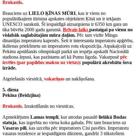
Brokastis.
Brauciens uz
LIELO ĶĪNAS MŪRI
, kas ir viens no
populārākajiem tūrisma apskates objektiem Ķīnā un ir iekļauts
UNESCO sarakstā. Šī iespaidīgā aizsargsiena ir 6350 km gara un
tika būvēta 2000 gadu garumā.
Brīvais laiks
pastaigai pa vienu no
vislabāk saglabātajām mūra daļām.
Pēc tam vizīte Mingu
dinastijas imperatoru kapenēs. Šeit ir interesanta imperatoru apģērbu,
ikdienas priekšmetu un imperatores rotu ekspozīcija. Atpakaļceļā uz
Pekinu apstāšanās olimpiskajā parkā un iespēja apskatīt Nacionālā
stadiona ārpusi, kas pazīstams arī kā Putnu ligzda. Vakarpusē
pēc
izvēles (par papildus maksu uz vietas):
populārā akrobātu šova
izrāde.
Atgriešanās viesnīcā,
vakariņas
un nakšņošana.
5. diena
Pekina (Beidzjina)
Brokastis.
Izrakstīšanās no viesnīcas.
Apmeklējums
Lamas templī
, kur atrodas pasaulē
lielākā Budas
statuja
, kas izgrebta no viena koka gabala. Pēc tam brauciens uz
Vasaras pili
, kas uzcelta pēc imperatores Cisi pavēles. Imperatoru
vasaras rezidence ar iespaidīgiem dārziem, gandrīz 3 tūkstošiem