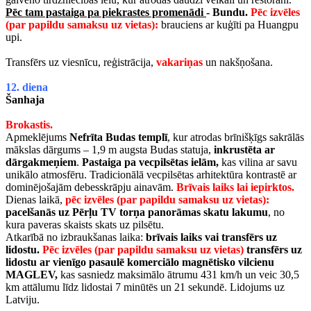
Pēc tam pastaiga pa piekrastes promenādi
- Bundu.
Pēc izvēles
(par papildu samaksu uz vietas):
brauciens ar kuģīti pa Huangpu
upi.
Transfērs uz viesnīcu, reģistrācija,
vakariņas
un nakšņošana.
12. diena
Šanhaja
Brokastis.
Apmeklējums
Nefrīta Budas templī
, kur atrodas brīnišķīgs sakrālās
mākslas dārgums – 1,9 m augsta Budas statuja,
inkrustēta ar
dārgakmeņiem
.
Pastaiga pa vecpilsētas ielām,
kas vilina ar savu
unikālo atmosfēru. Tradicionālā vecpilsētas arhitektūra kontrastē ar
dominējošajām debesskrāpju ainavām.
Brīvais laiks lai iepirktos.
Dienas laikā,
pēc izvēles (par papildu samaksu uz vietas):
pacelšanās uz Pērļu TV torņa panorāmas skatu lakumu
, no
kura paveras skaists skats uz pilsētu.
Atkarībā no izbraukšanas laika:
brīvais laiks vai transfērs uz
lidostu.
Pēc izvēles (par papildu samaksu uz vietas)
transfērs uz
lidostu ar vienīgo pasaulē komerciālo magnētisko vilcienu
MAGLEV,
kas sasniedz maksimālo ātrumu 431 km/h un veic 30,5
km attālumu līdz lidostai 7 minūtēs un 21 sekundē. Lidojums uz
Latviju.