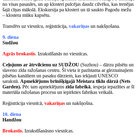
no visas pasaules, un ap klosteri pulcējas daudz cilvēku, kas trenējas
šajā cīņas mākslā. Ekskursija pa klosteri un tā saukto Pagodu mežu
– klostera mūku kapsētu.
Transfērs uz viesnīcu, reģistrācija,
vakariņas
un nakšņošana.
9. diena
Sudžou
Agrās brokastis
. Izrakstīšanās no viesnīcas.
Ceļojums ar ātrvilcienu uz SUDŽOU
(Suzhou) – dārzu pilsētu un
slaveno zīda ražošanas centru. Šī vieta ir pazīstama ar gleznainajiem
pilsētas kanāliem un pasaku dārziem, kas iekļauti UNESCO
sarakstā.
A
pmeklējums brīnišķīgajā Meistara tīklu dārzā
(Nets
Garden).
Pēc tam apmeklējums
zīda fabrikā
, iespeja iepazīties ar šī
materiāla ražošanas procesu un iepirkties fabrikas veikalā.
Reģistrācija viesnīcā,
vakariņas
un nakšņošna.
10. diena
Handžou
Brokastis.
Izrakstīšanāsno viesnīcas.