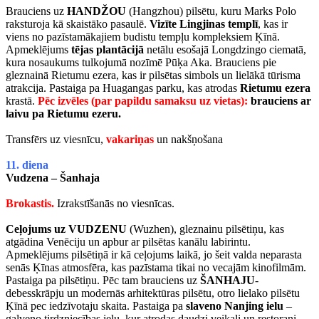
Brauciens uz
HANDŽOU
(Hangzhou) pilsētu, kuru Marks Polo
raksturoja kā skaistāko pasaulē.
Vizīte Lingjinas templī
, kas ir
viens no pazīstamākajiem budistu tempļu kompleksiem Ķīnā.
Apmeklējums
tējas plantācijā
netālu esošajā Longdzingo ciematā,
kura nosaukums tulkojumā nozīmē Pūķa Aka. Brauciens pie
gleznainā Rietumu ezera, kas ir pilsētas simbols un lielākā tūrisma
atrakcija. Pastaiga pa Huagangas parku, kas atrodas
Rietumu ezera
krastā.
Pēc izvēles (par papildu samaksu uz vietas):
brauciens ar
laivu pa Rietumu ezeru.
Transfērs uz viesnīcu,
vakariņas
un nakšņošana
11. diena
Vudzena – Šanhaja
Brokastis.
Izrakstīšanās no viesnīcas.
Ceļojums uz VUDZENU
(Wuzhen), gleznainu pilsētiņu, kas
atgādina Venēciju un apbur ar pilsētas kanālu labirintu.
Apmeklējums pilsētiņā ir kā ceļojums laikā, jo šeit valda neparasta
senās Ķīnas atmosfēra, kas pazīstama tikai no vecajām kinofilmām.
Pastaiga pa pilsētiņu. Pēc tam brauciens uz
ŠANHAJU
-
debesskrāpju un modernās arhitektūras pilsētu, otro lielako pilsētu
Ķīnā pec iedzīvotaju skaita. Pastaiga pa
slaveno Nanjing ielu
–
galveno tirdzniecības ielu, kur atrodas daudzi veikali un restorani.