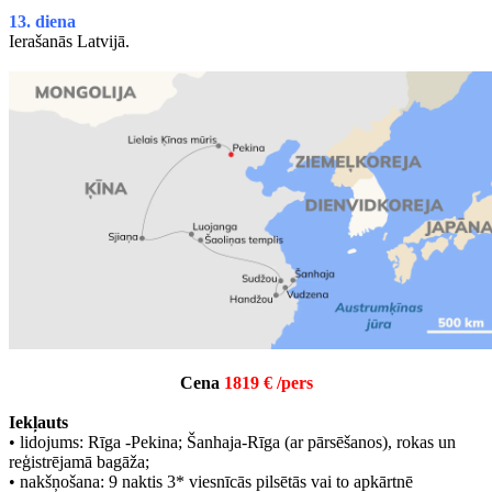
13. diena
Ierašanās Latvijā.
Cena
1819 € /pers
Iekļauts
• lidojums: Rīga -Pekina; Šanhaja-Rīga (ar pārsēšanos), rokas un
reģistrējamā bagāža;
• nakšņošana: 9 naktis 3* viesnīcās pilsētās vai to apkārtnē