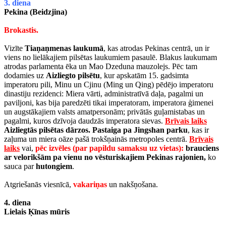
3. diena
Pekina (Beidzjina)
Brokastis.
Vizīte
Tiaņaņmenas laukumā
, kas atrodas Pekinas centrā, un ir
viens no lielākajiem pilsētas laukumiem pasaulē. Blakus laukumam
atrodas parlamenta ēka un Mao Dzeduna mauzolejs. Pēc tam
dodamies uz
Aizliegto pilsētu
, kur apskatām 15. gadsimta
imperatoru pili, Minu un Cjinu (Ming un Qing) pēdējo imperatoru
dinastiju rezidenci: Miera vārti, administratīvā daļa, pagalmi un
paviljoni, kas bija paredzēti tikai imperatoram, imperatora ģimenei
un augstākajiem valsts amatpersonām; privātās guļamistabas un
pagalmi, kuros dzīvoja daudzās imperatora sievas.
Brīvais laiks
Aizliegtās pilsētas dārzos.
Pastaiga pa Jingshan parku
, kas ir
zaļuma un miera oāze pašā trokšņainās metropoles centrā.
Brīvais
laiks
vai,
pēc izvēles (par papildu samaksu uz vietas):
brauciens
ar velorikšām pa vienu no vēsturiskajiem Pekinas rajonien,
ko
sauca par
hutongiem
.
Atgriešanās viesnīcā,
vakariņas
un nakšņošana.
4. diena
Lielais Ķīnas mūris