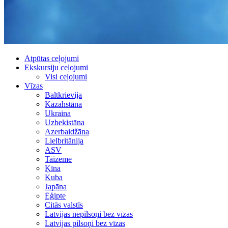
Atpūtas ceļojumi
Ekskursiju ceļojumi
Visi ceļojumi
Vīzas
Baltkrievija
Kazahstāna
Ukraina
Uzbekistāna
Azerbaidžāna
Lielbritānija
ASV
Taizeme
Ķīna
Kuba
Japāna
Ēģipte
Citās valstīs
Latvijas nepilsoņi bez vīzas
Latvijas pilsoņi bez vīzas