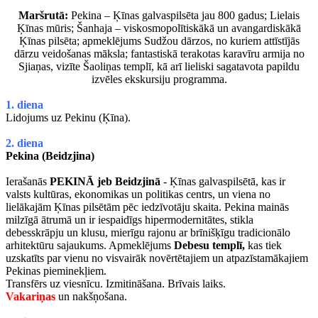
Maršrutā:
Pekina – Ķīnas galvaspilsēta jau 800 gadus; Lielais
Ķīnas mūris; Šanhaja – viskosmopolītiskākā un avangardiskākā
Ķīnas pilsēta; apmeklējums Sudžou dārzos, no kuriem attīstījās
dārzu veidošanas māksla; fantastiskā terakotas karavīru armija no
Sjiaņas, vizīte Šaoliņas templī, kā arī lieliski sagatavota papildu
izvēles ekskursiju programma.
1. diena
Lidojums uz Pekinu (Ķīna).
2. diena
Pekina (Beidzjina)
Ierašanās
PEKINĀ jeb Beidzjinā
- Ķīnas galvaspilsētā, kas ir
valsts kultūras, ekonomikas un politikas centrs, un viena no
lielākajām Ķīnas pilsētām pēc iedzīvotāju skaita. Pekina mainās
milzīgā ātrumā un ir iespaidīgs hipermodernitātes, stikla
debesskrāpju un klusu, mierīgu rajonu ar brīnišķīgu tradicionālo
arhitektūru sajaukums. Apmeklējums
Debesu templī,
kas tiek
uzskatīts par vienu no visvairāk novērtētajiem un atpazīstamākajiem
Pekinas pieminekļiem.
Transfērs uz viesnīcu. Izmitināšana. Brīvais laiks.
Vakariņas
un nakšņošana.