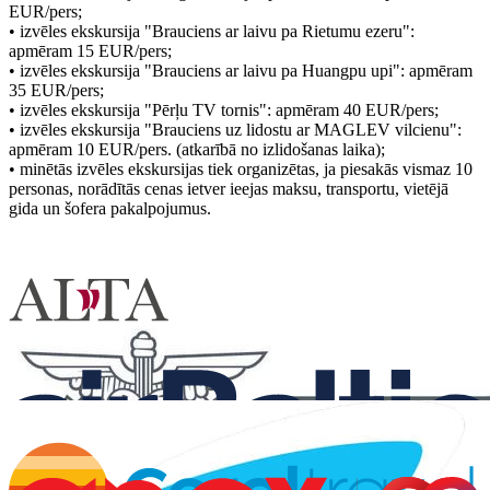
EUR/pers;
• izvēles ekskursija "Brauciens ar laivu pa Rietumu ezeru":
apmēram 15 EUR/pers;
• izvēles ekskursija "Brauciens ar laivu pa Huangpu upi": apmēram
35 EUR/pers;
• izvēles ekskursija "Pērļu TV tornis": apmēram 40 EUR/pers;
• izvēles ekskursija "Brauciens uz lidostu ar MAGLEV vilcienu":
apmēram 10 EUR/pers. (atkarībā no izlidošanas laika);
• minētās izvēles ekskursijas tiek organizētas, ja piesakās vismaz 10
personas, norādītās cenas ietver ieejas maksu, transportu, vietējā
gida un šofera pakalpojumus.