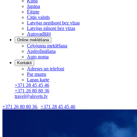
Kuba
Japāna
Ēģipte
Citās valstīs
Latvijas nepilsoņi bez vīzas
Latvijas pilsoņi bez vīzas
Autovadītāji
Online meklēšana
Ceļojumu meklēšana
Apdrošināšana
Auto noma
Kontakti
Adreses un telefoni
Par mums
Lapas karte
+371 28 45 45 46
+371 26 80 80 36
travel@alsvets.lv
+371 26 80 80 36
,
+371 28 45 45 46