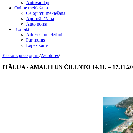
Autovadītāji
Online meklēšana
Ceļojumu meklēšana
Apdrošināšana
Auto noma
Kontakti
Adreses un telefoni
Par mums
Lapas karte
Ekskursiju ceļojumi
/
Aviotūres
/
ITĀLIJA - AMALFI UN ČILENTO 14.11. – 17.11.2