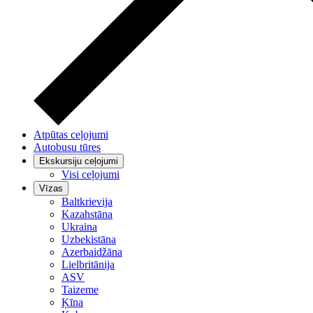
Atpūtas ceļojumi
Autobusu tūres
Ekskursiju ceļojumi
Visi ceļojumi
Vīzas
Baltkrievija
Kazahstāna
Ukraina
Uzbekistāna
Azerbaidžāna
Lielbritānija
ASV
Taizeme
Ķīna