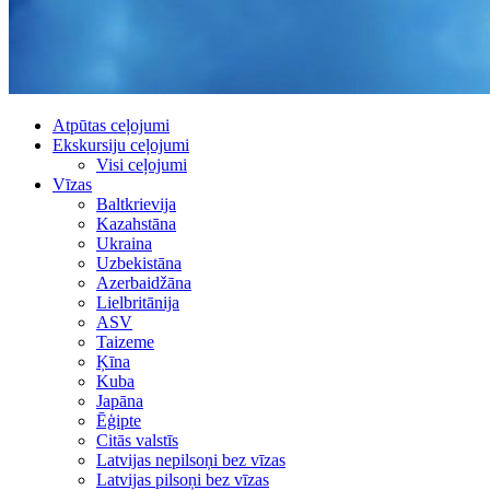
Atpūtas ceļojumi
Ekskursiju ceļojumi
Visi ceļojumi
Vīzas
Baltkrievija
Kazahstāna
Ukraina
Uzbekistāna
Azerbaidžāna
Lielbritānija
ASV
Taizeme
Ķīna
Kuba
Japāna
Ēģipte
Citās valstīs
Latvijas nepilsoņi bez vīzas
Latvijas pilsoņi bez vīzas