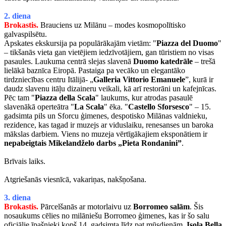
2. diena
Brokastis.
Brauciens uz Milānu – modes kosmopolītisko
galvaspilsētu.
Apskates ekskursija pa populārākajām vietām: "
Piazza del Duomo
"
– tikšanās vieta gan vietējiem iedzīvotājiem, gan tūristiem no visas
pasaules. Laukuma centrā slejas slavenā
Duomo katedrāle
– trešā
lielākā baznīca Eiropā. Pastaiga pa vecāko un elegantāko
tirdzniecības centru Itālijā- „
Galleria Vittorio Emanuele
”, kurā ir
daudz slavenu itāļu dizaineru veikali, kā arī restorāni un kafejnīcas.
Pēc tam "
Piazza della Scala
" laukums, kur atrodas pasaulē
slavenākā operteātra "
La Scala
" ēka. "
Castello Sforsesco
" – 15.
gadsimta pils un Sforcu ģimenes, despotisko Milānas valdnieku,
rezidence, kas tagad ir muzejs ar viduslaiku, renesanses un baroka
mākslas darbiem. Viens no muzeja vērtīgākajiem eksponātiem ir
nepabeigtais Mikelandželo darbs
„Pieta Rondanini”
.
Brīvais laiks.
Atgriešanās viesnīcā, vakariņas, nakšņošana.
3. diena
Brokastis.
Pārcelšanās ar motorlaivu uz
Borromeo salām
. Šis
nosaukums cēlies no milāniešu Borromeo ģimenes, kas ir šo salu
oficiālie īpašnieki kopš 14. gadsimta līdz pat mūsdienām.
Isola Bella