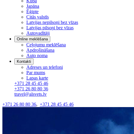
Kuba
Japāna
Ēģipte
Citās valstīs
Latvijas nepilsoņi bez vīzas
Latvijas pilsoņi bez vīzas
Autovadītāji
Online meklēšana
Ceļojumu meklēšana
Apdrošināšana
Auto noma
Kontakti
Adreses un telefoni
Par mums
Lapas karte
+371 28 45 45 46
+371 26 80 80 36
travel@alsvets.lv
+371 26 80 80 36
,
+371 28 45 45 46