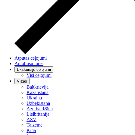
Atpūtas ceļojumi
Autobusu tūres
Ekskursiju ceļojumi
Visi ceļojumi
Vīzas
Baltkrievija
Kazahstāna
Ukraina
Uzbekistāna
Azerbaidžāna
Lielbritānija
ASV
Taizeme
Ķīna