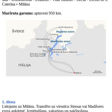
Caterina • Milāna
Maršruta garums:
aptuveni 950 km.
1. diena
Lidojums uz Milānu. Transfērs uz viesnīcu Stresas vai Madžores
ezera apkārtnē. Izmitināšana, vakariņas un nakšņošana.