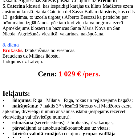
izskatu. Atgriešanās Stresas pilsētā. Ceļojums uz
Eremo di
S.Caterina
klosteri, kas iespaidīgi karājas uz klints Madžores ezera
austrumu krastā. Santa Caterina del Sasso Ballaro klosteris, kas celts
13. gadsimtā, to uzcēla tirgotājs Alberto Besozzi kā pateicību par
brīnumainu izglābšanos, pēc tam kad viņa laiva nogrima ezerā.
Apmeklējums klosterī un baznīcās Santa Maria Nova un San
Nicola. Atgriešanās viesnīcā, vakariņas, nakšņošana.
8. diena
Brokastis.
Izrakstīšanās no viesnīcas.
Brauciens uz Milānas lidostu.
Lidojums uz Latviju.
Cena:
1 029 € /pers.
Iekļauts:
•
lidojums:
Rīga - Milāna - Rīga, rokas un reģistrējamā bagāža;
•
nakšņošana:
7 naktis 3* viesnīcā Stresas vai Madžores ezera
apkārtnē, divvietīgi numuri ar vannas istabu (iespējams rezervēt
vienvietīgu vai trīsvietīgu numuru);
•
ēdināšana
(servēts ēdiens): 7 brokastis, 7 vakariņas;
•
pārvadājumi ar autobusu/mikroautobusu uz vietas;
•
latviešu valodā runājoša
ceļojuma
grupas vadītāja