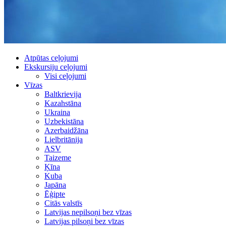
Atpūtas ceļojumi
Ekskursiju ceļojumi
Visi ceļojumi
Vīzas
Baltkrievija
Kazahstāna
Ukraina
Uzbekistāna
Azerbaidžāna
Lielbritānija
ASV
Taizeme
Ķīna
Kuba
Japāna
Ēģipte
Citās valstīs
Latvijas nepilsoņi bez vīzas
Latvijas pilsoņi bez vīzas