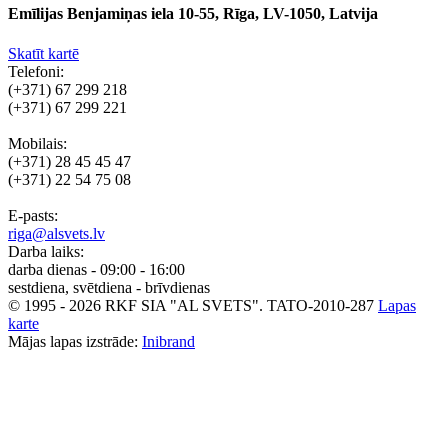
Emīlijas Benjamiņas iela 10-55, Rīga, LV-1050, Latvija
Skatīt kartē
Telefoni:
(+371) 67 299 218
(+371) 67 299 221
Mobilais:
(+371) 28 45 45 47
(+371) 22 54 75 08
E-pasts:
riga@alsvets.lv
Darba laiks:
darba dienas - 09:00 - 16:00
sestdiena, svētdiena - brīvdienas
© 1995 - 2026 RKF SIA "AL SVETS".
TATO-2010-287
Lapas
karte
Mājas lapas izstrāde:
Inibrand