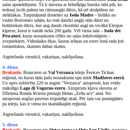
salas apmeklējums. Tā ir slavena ar brīnišķīgu baroka stila pili, ko
ieskauj izcils palmu un citrusaugļu dārzs, kā arī skulptūras un
strūklakas. Turpinājumā dosieties uz
Isola Madre
– lielāko no
visām Borromeo salām, ko rotā daudzi angļu stila dārzi un
botāniskais dārzs, kur aug daudz eksotiski augi un vecākā Eiropas
kiprese, kurai ir vairāk nekā 200 gadu. Vēl viena sala –
Isola dei
Pescatori
, kuras nosaukums cēlies no salas iedzīvotājiem –
zvejniekiem. Viduslaiku ēkas, šauras ieliņas un ezers fonā rada ļoti
romantiskus, skaistus dabas skatus.
Atgriešanās viesnīcā, vakariņas, nakšņošana.
4. diena
Brokastis.
Brauciens uz
Val Verzasca
ieleju Šveices Ticīnas
reģionā, no kuras tāda paša nosaukuma upe ietek
Madžores ezerā
.
Uz upes uzbūvēta 220 m augsts "Verzasca" aizsprosts, kas veido
mākslīgo
Lago di Vogorno ezeru
. Aizsprosts kļuva slavens ar
Džeimsa Bonda lēcienu pirmajā filmas „Zelta acs“ ainā. No
aizsprosta augšas paveras iespaidīgi skati. Pēc tam var pastaigāties
pa ieleju, kas ir viena no skaistākajām reģionā.
Atgriešanās viesnīcā, vakariņas, nakšņošana.
5. diena
Brokastis.
Brauciens pie
Ortas ezera
uz
Orta San Giulio
, pastaiga