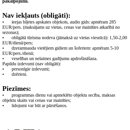
pakalpojumi.
Nav iekļauts (obligāti):
•
ieejas biļetes apskates objekots, audio gids: apmēram 285
EUR/pers. (maksājams uz vietas, cenas var mainīties atkarībā no
sezonas);
•
obligātā tūrisma nodeva (jāmaksā uz vietas viesnīcā): 1,50-2,00
EUR/dienā/pers;
•
dzeramnauda vietējiem gidiem un šoferiem: apmēram 5-10
EUR/pers./dienā;
•
veselības un nelaimes gadījumu apdrošināšana.
Papildu izdevumi (nav obligāti):
•
personīgie izdevumi;
•
dzērieni.
Piezīmes:
•
programmas dienu vai apmeklēto objektu secība, maksas
objektu skaits vai cenas var mainīties;
•
lidojumi var būt ar pārsēšanos.