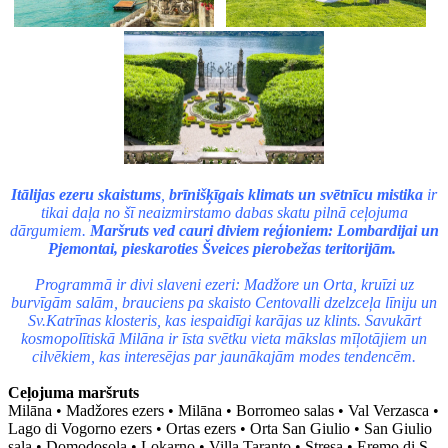
Itālijas ezeru skaistums
,
brīnišķīgais klimats un svētnīcu mistika
ir
tikai daļa no šī neaizmirstamo dabas skatu pilnā ceļojuma
dārgumiem.
Maršruts ved cauri diviem reģioniem: Lombardijai un
Pjemontai, pieskaroties Šveices pierobežas teritorijām.
Programmā ir divi slaveni ezeri: Madžore un Orta, kruīzi uz
burvīgām salām, brauciens pa skaisto Centovalli dzelzceļa līniju un
Sv.Katrīnas klosteris, kas iespaidīgi karājas uz klints. Savukārt
kosmopolītiskā Milāna ir īsta svētku vieta mākslas mīļotājiem un
cilvēkiem, kas interesējas par jaunākajām modes tendencēm.
Ceļojuma maršruts
Milāna • Madžores ezers • Milāna • Borromeo salas • Val Verzasca •
Lago di Vogorno ezers • Ortas ezers • Orta San Giulio • San Giulio
sala • Domodosola • Lokarno • Villa Taranto • Stresa • Eremo di S.