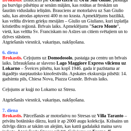
pa burvīgo pilsētiņu ar senām mājām, kas rotātas ar freskām un
šaurām viduslaiku ieliņām. Brauciens ar motorlaivu uz San Giulio
salu, kas atrodas aptuveni 400 m no krasta. Apmeklējums bazilikā,
kas veltīta diviem grieķu mesijām – Giulio un Giuliano, kuri izplatīja
kristietību reģionā. Brīvais laiks. Apmeklējums "
Sacro Monte
",
vietā, kas veltīta Sv. Franciskam no Asīzes un citiem svētajiem un to
dzīves stāstiem.
Atgriešanās viesnīcā, vakariņas, nakšņošana.
6. diena
Brokastis.
Ceļojums uz
Domodosolo
, pastaiga pa centru un brīvais
laiks. Izbraukšana ar slaveno
Lago Maggiore Express vilcienu uz
Lokarno
– Šveices pilsētu, kas kopš 1946. gada ir pazīstama ar
ikgadējo starptautisko kinofestivālu. Apskates ekskursija pilsētā: 14.
gadsimta pils, Chiesa Nova, Piazza Grande. Brīvais laiks.
Ceļojums ar kuģi no Lokarno uz Stresu.
Atgriešanās viesnīcā, vakariņas, nakšņošana.
7. diena
Brokastis.
Pārcelšanās ar motorlaivu no Stresas uz
Villa Taranto
–
privātu botānisko dārzu, kurā ir ap 2000 augu kolekcija. Krāsains un
dzīvīgs dārzs ar takām un alejām, kas katrā gadalaikā maina savu