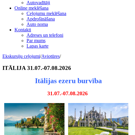
Autovadītāji
Online meklēšana
Ceļojumu meklēšana
Apdrošināšana
Auto noma
Kontakti
Adreses un telefoni
Par mums
Lapas karte
Ekskursiju ceļojumi
/
Aviotūres
/
ITĀLIJA 31.07.-07.08.2026
Itālijas ezeru burvība
31.07.-07.08.2026