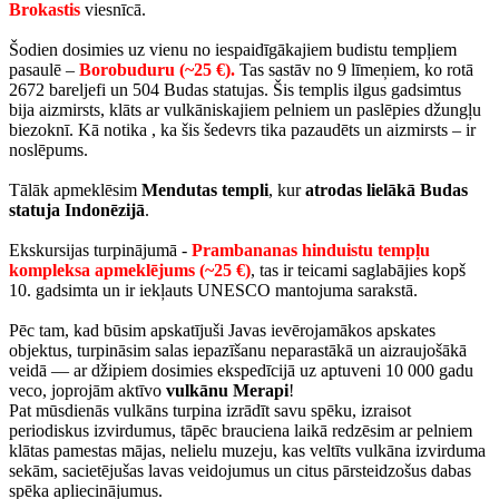
Brokastis
viesnīcā.
Šodien dosimies uz vienu no iespaidīgākajiem budistu tempļiem
pasaulē –
Borobuduru (~25 €).
Tas sastāv no 9 līmeņiem, ko rotā
2672 bareljefi un 504 Budas statujas. Šis templis ilgus gadsimtus
bija aizmirsts, klāts ar vulkāniskajiem pelniem un paslēpies džungļu
biezoknī. Kā notika , ka šis šedevrs tika pazaudēts un aizmirsts – ir
noslēpums.
Tālāk apmeklēsim
Mendutas templi
, kur
atrodas lielākā Budas
statuja Indonēzijā
.
Ekskursijas turpinājumā -
Prambananas hinduistu tempļu
kompleksa apmeklējums (~25 €)
, tas ir teicami saglabājies kopš
10. gadsimta un ir iekļauts UNESCO mantojuma sarakstā.
Pēc tam, kad būsim apskatījuši Javas ievērojamākos apskates
objektus, turpināsim salas iepazīšanu neparastākā un aizraujošākā
veidā — ar džipiem dosimies ekspedīcijā uz aptuveni 10 000 gadu
veco, joprojām aktīvo
vulkānu Merapi
!
Pat mūsdienās vulkāns turpina izrādīt savu spēku, izraisot
periodiskus izvirdumus, tāpēc brauciena laikā redzēsim ar pelniem
klātas pamestas mājas, nelielu muzeju, kas veltīts vulkāna izvirduma
sekām, sacietējušas lavas veidojumus un citus pārsteidzošus dabas
spēka apliecinājumus.