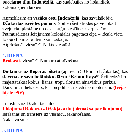
paceļamo tiltu Indonēzijā
, kas saglabājies no holandiešu
koloniālajiem laikiem.
Apmeklēsim arī
vecāko ostu Indonēzijā
, kas savulaik bija
Džakartas izveides pamats
. Šodien šeit atrodas galvenokārt
zvejnieku piestātne un ostas kuģu piestātnes starp salām.
Pat mūsdienās šeit jūtama koloniālās pagātnes elpa – ideāla vieta
fotogrāfijām ar autentisku noskaņu.
Atgriešanās viesnīcā. Nakts viesnīcā.
4. DIENA
Brokastis
viesnīcā. Numuru atbrīvošana.
Dodamies uz Bogoras pilsētu
(aptuveni 50 km no Džakartas), kas
slavena ar savu botānisko dārzu “Kebun Raya”
. Šeit redzēsim
majestātiskus kokus, liānas, tropu floru un ainaviskus parkus.
Dārzā ir arī liels ezers, kas piepildīts ar ziedošiem lotosiem.
(
Ieejas
biļete ~9 €)
Transfērs uz Džakartas lidostu.
Lidojums Džakarta - Džokjakartu (piemaksa par lidojumu)
Ierašanās un transfērs uz viesnīcu, iekārtošanās.
Nakts viesnīcā.
5. DIENA