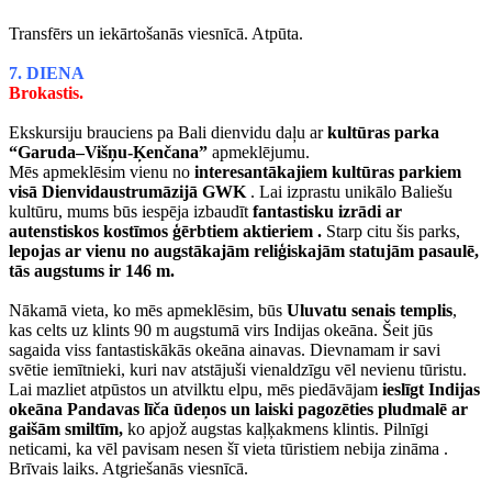
Transfērs un iekārtošanās viesnīcā. Atpūta.
7. DIENA
Brokastis.
Ekskursiju brauciens pa Bali dienvidu daļu ar
kultūras parka
“Garuda–Višņu-Ķenčana”
apmeklējumu.
Mēs apmeklēsim vienu no
interesantākajiem kultūras parkiem
visā Dienvidaustrumāzijā GWK
. Lai izprastu unikālo Baliešu
kultūru, mums būs iespēja izbaudīt
fantastisku izrādi ar
autenstiskos kostīmos ģērbtiem aktieriem .
Starp citu šis parks,
lepojas ar vienu no augstākajām reliģiskajām statujām pasaulē,
tās augstums ir 146 m.
Nākamā vieta, ko mēs apmeklēsim, būs
Uluvatu senais templis
,
kas celts uz klints 90 m augstumā virs Indijas okeāna. Šeit jūs
sagaida viss fantastiskākās okeāna ainavas. Dievnamam ir savi
svētie iemītnieki, kuri nav atstājuši vienaldzīgu vēl nevienu tūristu.
Lai mazliet atpūstos un atvilktu elpu, mēs piedāvājam
ieslīgt Indijas
okeāna Pandavas līča ūdeņos un laiski pagozēties pludmalē ar
gaišām smiltīm,
ko apjož augstas kaļķakmens klintis. Pilnīgi
neticami, ka vēl pavisam nesen šī vieta tūristiem nebija zināma .
Brīvais laiks. Atgriešanās viesnīcā.