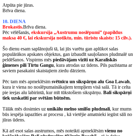
Atpūta pie jūras.
Brīva diena.
10. DIENA
Brokastis.
Brīva diena.
Pēc vēlēšanās,
ekskursija „Austrumu noslēpumi” (papildus
maksa 40 €, lai ekskursija notiktu, min. tūristu skaists: 15 cilv.).
Šo dienu esam saplānojuši tā, lai jūs varētu gan aplūkot salas
populārākos apskates objektus, gan izbaudīt sauļošanos pludmalē un
peldēšanos. Vispirms mēs
piedāvājam vizīti uz Karaliskās
ģimenes pili Tīrtu Gangu
, kura atrodas uz ūdens. Pils pazīstama ar
saviem pasakaini skaistajiem ziedu dārziem.
Pēc tam mēs apmeklēsim
svētnīcu un sikspārņu alu Goa Lawah
,
kura ir viena no noslēpumainākajiem tempļiem visā salā. Tā ir celta
pie ieejas alu labirintā, kur mīt tūkstošiem sikspārņu.
Bali sikspārņi
tiek uzskatīti par svētām būtnēm.
Tālāk mēs dosimies uz
unikālu melno smilšu pludmali
, kur mums
būs iespēja iapazīties ar procesu , kā vietējie amatnieki iegūst sāli no
jūras ūdens.
Kā arī esot salas austrumos, mēs noteikti apmeklēsim
vienu no