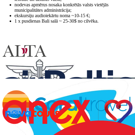
nodevas apmērus nosaka konkrētās valsts vietējās
municipalitātes administrācija;
ekskursiju audioiekārtu noma ~10-15 €;
1 x pusdienas Bali salā ~ 25-30$ no cilvēka.