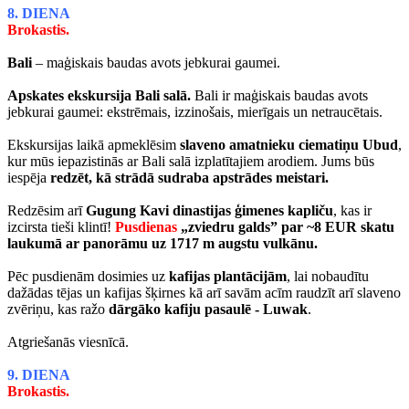
8. DIENA
Brokastis.
Bali
– maģiskais baudas avots jebkurai gaumei.
Apskates ekskursija Bali salā.
Bali ir maģiskais baudas avots
jebkurai gaumei: ekstrēmais, izzinošais, mierīgais un netraucētais.
Ekskursijas laikā apmeklēsim
slaveno amatnieku ciematiņu Ubud
,
kur mūs iepazistinās ar Bali salā izplatītajiem arodiem. Jums būs
iespēja
redzēt, kā strādā sudraba apstrādes meistari.
Redzēsim arī
Gugung Kavi dinastijas ģimenes kapliču
, kas ir
izcirsta tieši klintī!
Pusdienas
„zviedru galds” par ~8 EUR skatu
laukumā ar panorāmu uz 1717 m augstu vulkānu.
Pēc pusdienām dosimies uz
kafijas plantācijām
, lai nobaudītu
dažādas tējas un kafijas šķirnes kā arī savām acīm raudzīt arī slaveno
zvēriņu, kas ražo
dārgāko kafiju pasaulē - Luwak
.
Atgriešanās viesnīcā.
9. DIENA
Brokastis.