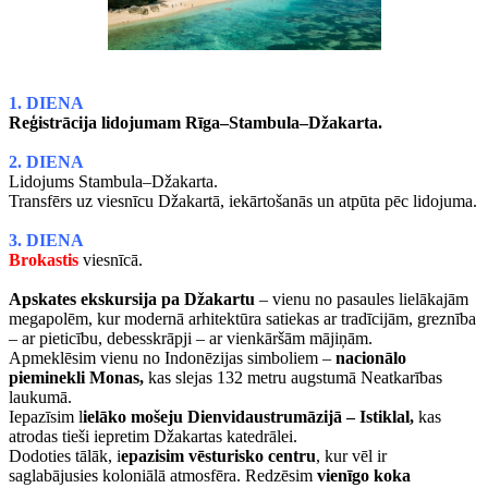
1. DIENA
Reģistrācija lidojumam Rīga–Stambula–Džakarta.
2. DIENA
Lidojums Stambula–Džakarta.
Transfērs uz viesnīcu Džakartā, iekārtošanās un atpūta pēc lidojuma.
3. DIENA
Brokastis
viesnīcā.
Apskates ekskursija pa Džakartu
– vienu no pasaules lielākajām
megapolēm, kur modernā arhitektūra satiekas ar tradīcijām, greznība
– ar pieticību, debesskrāpji – ar vienkāršām mājiņām.
Apmeklēsim vienu no Indonēzijas simboliem –
nacionālo
pieminekli Monas,
kas slejas 132 metru augstumā Neatkarības
laukumā.
Iepazīsim l
ielāko mošeju Dienvidaustrumāzijā – Istiklal,
kas
atrodas tieši iepretim Džakartas katedrālei.
Dodoties tālāk, i
epazisim vēsturisko centru
, kur vēl ir
saglabājusies koloniālā atmosfēra. Redzēsim
vienīgo koka