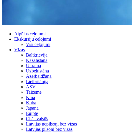
Atpūtas ceļojumi
Ekskursiju ceļojumi
Visi ceļojumi
Vīzas
Baltkrievija
Kazahstāna
Ukraina
Uzbekistāna
Azerbaidžāna
Lielbritānija
ASV
Taizeme
Ķīna
Kuba
Japāna
Ēģipte
Citās valstīs
Latvijas nepilsoņi bez vīzas
Latvijas pilsoņi bez vīzas