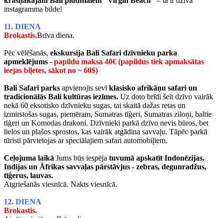
krāšņākajām Bali pludmalēm “Virgin Beach”
– tā ir dzīva
instagramma bilde!
11. DIENA
Brokastis.
Brīva diena.
Pēc vēlēšanās,
ekskursija Bali Safari dzīvnieku parka
apmeklējums
-
papildu maksa 40€ (papildus tiek apmaksātas
ieejas biļetes, sākot no ~ 60$)
Bali Safari parks
apvienojis sevī
klasisko afrikāņu safari un
tradicionālās Bali kultūras iezīmes.
Uz doto brīdi šeit dzīvo vairāk
nekā 60 eksotisko dzīvnieku sugas, tai skaitā dažas retas un
izmirstošas sugas, piemēram, Sumatras tīģeri, Sumatras ziloņi, baltie
tīģeri un Komodas drakoni. Dzīvnieki parkā dzīvo nevis būros, bet
lielos un plašos sprostos, kas vairāk atgādina savvaļu. Tāpēc parkā
tūristi pārvietojas ar speciālajiem safari automobiļiem.
Ceļojuma laikā
Jums būs iespēja
tuvumā apskatīt Indonēzijas,
Indijas un Āfrikas savvaļas pārstāvjus - zebras, degunradžus,
tīģerus, lauvas.
Atgriešanās viesnīcā. Nakts viesnīcā.
12. DIENA
Brokastis.