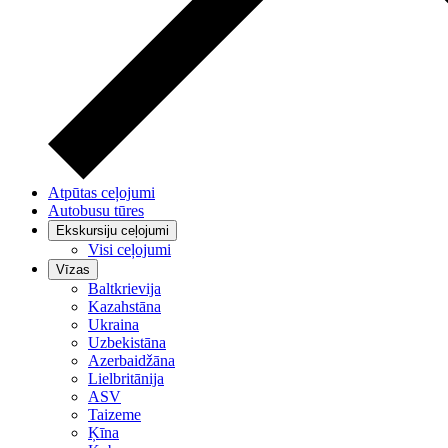
Atpūtas ceļojumi
Autobusu tūres
Ekskursiju ceļojumi
Visi ceļojumi
Vīzas
Baltkrievija
Kazahstāna
Ukraina
Uzbekistāna
Azerbaidžāna
Lielbritānija
ASV
Taizeme
Ķīna