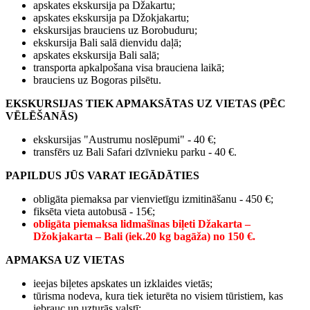
apskates ekskursija pa Džakartu;
apskates ekskursija pa Džokjakartu;
ekskursijas brauciens uz Borobuduru;
ekskursija Bali salā dienvidu daļā;
apskates ekskursija Bali salā;
transporta apkalpošana visa brauciena laikā;
brauciens uz Bogoras pilsētu.
EKSKURSIJAS TIEK APMAKSĀTAS UZ VIETAS
(PĒC
VĒLĒŠANĀS)
ekskursijas "Austrumu noslēpumi" - 40 €;
transfērs uz Bali Safari dzīvnieku parku - 40 €.
PAPILDUS JŪS VARAT IEGĀDĀTIES
obligāta piemaksa par vienvietīgu izmitināšanu - 450 €;
fiksēta vieta autobusā - 15€;
obligāta piemaksa lidmašīnas biļeti Džakarta –
Džokjakarta – Bali (iek.20 kg bagāža) no 150 €.
APMAKSA UZ VIETAS
ieejas biļetes apskates un izklaides vietās;
tūrisma nodeva, kura tiek ieturēta no visiem tūristiem, kas
iebrauc un uzturās valstī;