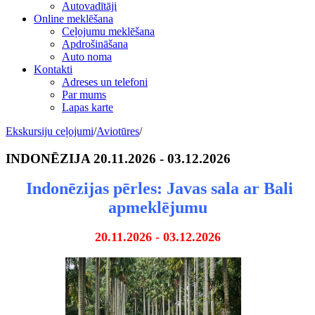
Autovadītāji
Online meklēšana
Ceļojumu meklēšana
Apdrošināšana
Auto noma
Kontakti
Adreses un telefoni
Par mums
Lapas karte
Ekskursiju ceļojumi
/
Aviotūres
/
INDONĒZIJA 20.11.2026 - 03.12.2026
Indonēzijas pērles: Javas sala ar Bali
apmeklējumu
20.11.2026 - 03.12.2026