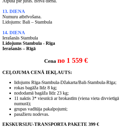
Atpūta pie jūras. Brīva diena.
13. DIENA
Numuru atbrīvošana.
Lidojums: Bali – Stambula
14. DIENA
Ierašanās Stambula
Lidojums Stambula - Rīga
Ierašanās – Rīgā
no 1
559 €
Cena
CEĻOJUMA CENĀ IEKĻAUTS:
lidojums Rīga-Stambula-Džakarta/Bali-Stambula-Rīga;
rokas bagāža līdz 8 kg;
nododamā bagāža līdz 23 kg;
11 naktis 3* viesnīcā ar brokastīm (viena vieta divvietīgā
numurā);
grupas vadītāja pakalpojumi;
pasažieru nodevas.
EKSKURSIJU-TRANSPORTA PAKETE 399 €