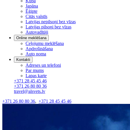
Kuba
Japāna
Ēģipte
Citās valstīs
Latvijas nepilsoņi bez vīzas
Latvijas pilsoņi bez vīzas
Autovadītāji
Online meklēšana
Ceļojumu meklēšana
Apdrošināšana
Auto noma
Kontakti
Adreses un telefoni
Par mums
Lapas karte
+371 28 45 45 46
+371 26 80 80 36
travel@alsvets.lv
+371 26 80 80 36
,
+371 28 45 45 46