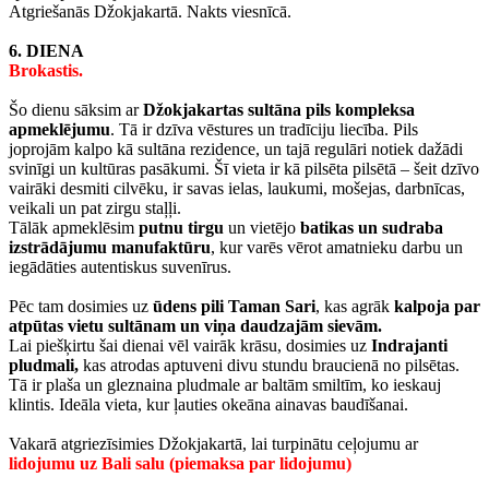
Atgriešanās Džokjakartā. Nakts viesnīcā.
6. DIENA
Brokastis.
Šo dienu sāksim ar
Džokjakartas sultāna pils kompleksa
apmeklējumu
. Tā ir dzīva vēstures un tradīciju liecība. Pils
joprojām kalpo kā sultāna rezidence, un tajā regulāri notiek dažādi
svinīgi un kultūras pasākumi. Šī vieta ir kā pilsēta pilsētā – šeit dzīvo
vairāki desmiti cilvēku, ir savas ielas, laukumi, mošejas, darbnīcas,
veikali un pat zirgu staļļi.
Tālāk apmeklēsim
putnu tirgu
un vietējo
batikas un sudraba
izstrādājumu manufaktūru
, kur varēs vērot amatnieku darbu un
iegādāties autentiskus suvenīrus.
Pēc tam dosimies uz
ūdens pili Taman Sari
, kas agrāk
kalpoja par
atpūtas vietu sultānam un viņa daudzajām sievām.
Lai piešķirtu šai dienai vēl vairāk krāsu, dosimies uz
Indrajanti
pludmali,
kas atrodas aptuveni divu stundu braucienā no pilsētas.
Tā ir plaša un gleznaina pludmale ar baltām smiltīm, ko ieskauj
klintis. Ideāla vieta, kur ļauties okeāna ainavas baudīšanai.
Vakarā atgriezīsimies Džokjakartā, lai turpinātu ceļojumu ar
lidojumu uz Bali salu (piemaksa par lidojumu)