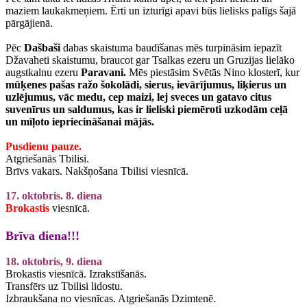
maziem laukakmeņiem. Ērti un izturīgi apavi būs lielisks palīgs šajā
pārgājienā.
Pēc
Dašbaši
dabas skaistuma baudīšanas mēs turpināsim iepazīt
Džavaheti skaistumu, braucot gar Tsalkas ezeru un Gruzijas lielāko
augstkalnu ezeru
Paravani.
Mēs piestāsim Svētās Nino klosterī, kur
mūķenes pašas ražo šokolādi, sierus, ievārījumus, liķierus un
uzlējumus, vāc medu, cep maizi, lej sveces un gatavo citus
suvenīrus un saldumus, kas ir lieliski piemēroti uzkodām ceļā
un mīļoto iepriecināšanai mājās.
Pusdienu pauze.
Atgriešanās Tbilisi.
Brīvs vakars. Nakšņošana Tbilisi viesnīcā.
17. oktobris. 8. diena
Brokastis
viesnīcā.
Brīva diena!!!
18. oktobris, 9. diena
Brokastis viesnīcā. Izrakstīšanās.
Transfērs uz Tbilisi lidostu.
Izbraukšana no viesnīcas. Atgriešanās Dzimtenē.