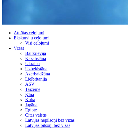
Atpūtas ceļojumi
Ekskursiju ceļojumi
Visi ceļojumi
Vīzas
Baltkrievija
Kazahstāna
Ukraina
Uzbekistāna
Azerbaidžāna
Lielbritānija
ASV
Taizeme
Ķīna
Kuba
Japāna
Ēģipte
Citās valstīs
Latvijas nepilsoņi bez vīzas
Latvijas pilsoņi bez vīzas