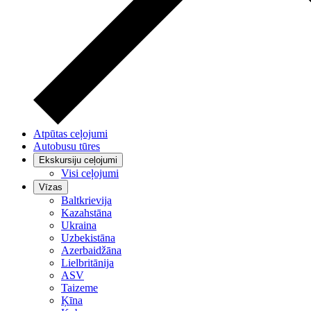
Atpūtas ceļojumi
Autobusu tūres
Ekskursiju ceļojumi
Visi ceļojumi
Vīzas
Baltkrievija
Kazahstāna
Ukraina
Uzbekistāna
Azerbaidžāna
Lielbritānija
ASV
Taizeme
Ķīna