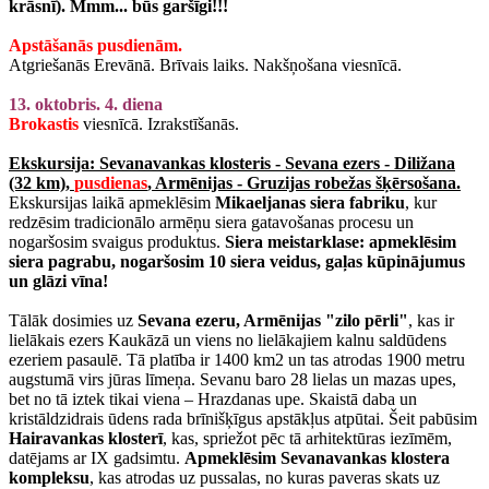
krāsnī). Mmm... būs garšīgi!!!
Apstāšanās pusdienām.
Atgriešanās Erevānā. Brīvais laiks. Nakšņošana viesnīcā.
13. oktobris. 4. diena
Brokastis
viesnīcā. Izrakstīšanās.
Ekskursija: Sevanavankas klosteris - Sevana ezers - Diližana
(32 km),
pusdienas
, Armēnijas - Gruzijas robežas šķērsošana.
Ekskursijas laikā apmeklēsim
Mikaeljanas siera fabriku
, kur
redzēsim tradicionālo armēņu siera gatavošanas procesu un
nogaršosim svaigus produktus.
Siera meistarklase: apmeklēsim
siera pagrabu, nogaršosim 10 siera veidus, gaļas kūpinājumus
un glāzi vīna!
Tālāk dosimies uz
Sevana ezeru, Armēnijas "zilo pērli"
, kas ir
lielākais ezers Kaukāzā un viens no lielākajiem kalnu saldūdens
ezeriem pasaulē. Tā platība ir 1400 km2 un tas atrodas 1900 metru
augstumā virs jūras līmeņa. Sevanu baro 28 lielas un mazas upes,
bet no tā iztek tikai viena – Hrazdanas upe. Skaistā daba un
kristāldzidrais ūdens rada brīnišķīgus apstākļus atpūtai. Šeit pabūsim
Hairavankas klosterī
, kas, spriežot pēc tā arhitektūras iezīmēm,
datējams ar IX gadsimtu.
Apmeklēsim Sevanavankas klostera
kompleksu
, kas atrodas uz pussalas, no kuras paveras skats uz