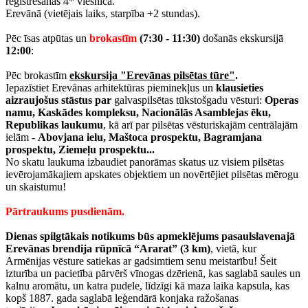
reģistrēšanās 4* viesnīcā.
Erevānā (vietējais laiks, starpība +2 stundas).
Pēc īsas atpūtas un
brokastīm
(7:30 - 11:30)
došanās ekskursijā
12:00
:
Pēc brokastīm
ekskursija "Erevānas pilsētas tūre"
.
Iepazīstiet Erevānas arhitektūras pieminekļus un
klausieties
aizraujošus stāstus par
galvaspilsētas tūkstošgadu vēsturi:
Operas
namu, Kaskādes kompleksu, Nacionālās Asamblejas ēku,
Republikas laukumu
, kā arī par pilsētas vēsturiskajām centrālajām
ielām -
Abovjana ielu, Maštoca prospektu, Bagramjana
prospektu, Ziemeļu prospektu...
No skatu laukuma izbaudiet panorāmas skatus uz visiem pilsētas
ievērojamākajiem apskates objektiem un novērtējiet pilsētas mērogu
un skaistumu!
Pārtraukums pusdienām.
Dienas spilgtākais notikums būs apmeklējums pasaulslavenajā
Erevānas brendija rūpnīcā “Ararat” (3 km)
, vietā, kur
Armēnijas vēsture satiekas ar gadsimtiem senu meistarību! Šeit
izturība un pacietība pārvērš vīnogas dzērienā, kas saglabā saules un
kalnu aromātu, un katra pudele, līdzīgi kā maza laika kapsula, kas
kopš 1887. gada saglabā leģendārā konjaka ražošanas