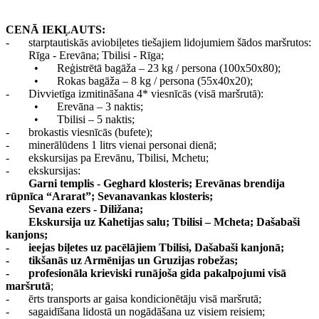
CENĀ IEKĻAUTS:
-
starptautiskās aviobiļetes tiešajiem lidojumiem šādos maršrutos:
Rīga - Erevāna; Tbilisi - Rīga;
•
Reģistrētā bagāža – 23 kg / persona (100x50x80);
•
Rokas bagāža – 8 kg / persona (55x40x20);
-
Divvietīga izmitināšana 4* viesnīcās (visā maršrutā):
•
Erevāna – 3 naktis;
•
Tbilisi – 5 naktis;
-
brokastis viesnīcās (bufete);
-
minerālūdens 1 litrs vienai personai dienā;
-
ekskursijas pa Erevānu, Tbilisi, Mchetu;
-
ekskursijas:
Garni templis - Geghard klosteris; Erevānas brendija
rūpnīca “Ararat”; Sevanavankas klosteris;
Sevana ezers - Diližana;
Ekskursija uz Kahetijas salu; Tbilisi – Mcheta; Dašabaši
kanjons;
-
ieejas biļetes uz pacēlājiem Tbilisi, Dašabaši kanjonā;
-
tikšanās uz Armēnijas un Gruzijas robežas;
-
profesionāla krieviski runājoša gida pakalpojumi visā
maršrutā
;
-
ērts transports ar gaisa kondicionētāju visā maršrutā;
-
sagaidīšana lidostā un nogādāšana uz visiem reisiem;