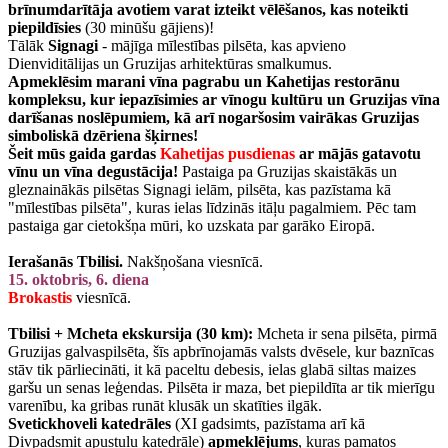
brīnumdarītāja avotiem varat izteikt vēlēšanos, kas noteikti
piepildīsies
(30 minūšu gājiens)!
Tālāk
Signagi
- mājīga mīlestības pilsēta, kas apvieno
Dienviditālijas un Gruzijas arhitektūras smalkumus.
Apmeklēsim marani vīna pagrabu un Kahetijas restorānu
kompleksu, kur iepazīsimies ar vīnogu kultūru un Gruzijas vīna
darīšanas noslēpumiem, kā arī nogaršosim vairākas Gruzijas
simboliskā dzēriena šķirnes!
Šeit mūs gaida gardas
Kahetijas pusdienas
ar mājās gatavotu
vīnu un vīna degustācija!
Pastaiga pa Gruzijas skaistākās un
gleznainākās pilsētas Signagi ielām, pilsēta, kas pazīstama kā
"mīlestības pilsēta", kuras ielas līdzinās itāļu pagalmiem. Pēc tam
pastaiga gar cietokšņa mūri, ko uzskata par garāko Eiropā.
Ierašanās Tbilisi.
Nakšņošana viesnīcā.
15. oktobris, 6. diena
Brokastis
viesnīcā.
Tbilisi + Mcheta ekskursija (30 km):
Mcheta ir sena pilsēta, pirmā
Gruzijas galvaspilsēta, šīs apbrīnojamās valsts dvēsele, kur baznīcas
stāv tik pārliecināti, it kā paceltu debesis, ielas glabā siltas maizes
garšu un senas leģendas. Pilsēta ir maza, bet piepildīta ar tik mierīgu
varenību, ka gribas runāt klusāk un skatīties ilgāk.
Svetickhoveli katedrāles
(XI gadsimts, pazīstama arī kā
Divpadsmit apustuļu katedrāle)
apmeklējums
, kuras pamatos