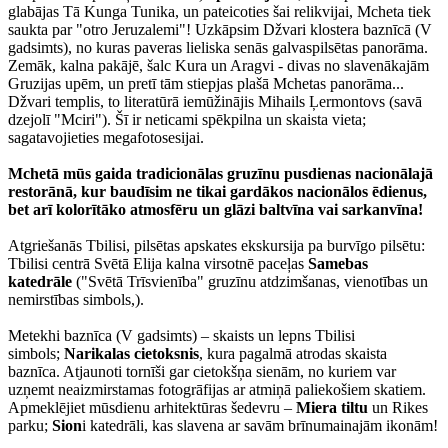
glabājas Tā Kunga Tunika, un pateicoties šai relikvijai, Mcheta tiek
saukta par "otro Jeruzalemi"! Uzkāpsim Džvari klostera baznīcā (V
gadsimts), no kuras paveras lieliska senās galvaspilsētas panorāma.
Zemāk, kalna pakājē, šalc Kura un Aragvi - divas no slavenākajām
Gruzijas upēm, un pretī tām stiepjas plašā Mchetas panorāma...
Džvari templis, to literatūrā iemūžinājis Mihails Ļermontovs (savā
dzejolī "Mciri"). Šī ir neticami spēkpilna un skaista vieta;
sagatavojieties megafotosesijai.
Mchetā mūs gaida tradicionālas gruzīnu pusdienas nacionālajā
restorānā, kur baudīsim ne tikai gardākos nacionālos ēdienus,
bet arī kolorītāko atmosfēru un glāzi baltvīna vai sarkanvīna!
Atgriešanās Tbilisi, pilsētas apskates ekskursija pa burvīgo pilsētu:
Tbilisi centrā Svētā Elija kalna virsotnē paceļas
Samebas
katedrāle
("Svētā Trīsvienība" gruzīnu atdzimšanas, vienotības un
nemirstības simbols,).
Metekhi baznīca (V gadsimts) – skaists un lepns Tbilisi
simbols;
Narikalas cietoksnis
, kura pagalmā atrodas skaista
baznīca. Atjaunoti tornīši gar cietokšņa sienām, no kuriem var
uzņemt neaizmirstamas fotogrāfijas ar atmiņā paliekošiem skatiem.
Apmeklējiet mūsdienu arhitektūras šedevru –
Miera tiltu
un Rikes
parku;
Sion
i katedrāli, kas slavena ar savām brīnumainajām ikonām!