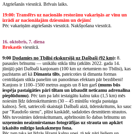
Atgriešanās viesnīcā. Brīvais laiks.
19:00: Transfērs uz nacionālo restorānu vakariņās ar vīnu un
izrādi ar nacionālajām dziesmām un dejām!
Pēc vakariņām atgriešanās viesnīcā. Nakšņošana viesnīcā.
16. oktobris, 7. diena
Brokastis
viesnīcā.
9:00
Dodamies no Tbilisi ekskursijā uz Dašbaši (92 km)
:
8.
pasaules brīnumu — unikālu stikla tiltu (atklāts 2022. gada 14.
jūnijā) pāri Dašbaši kanjonam (100 km uz rietumiem no Tbilisi), kas
pazīstams arī kā
Dimanta tilt
s
, pateicoties tā dimanta formas
centrālajam stikla panelim un panorāmas efektam pār bezdibeni!
Kanjons ir 1100–1500 metrus augsts un 8 km garš
(mums būs
iespēja pastaigāties pāri tiltam un izbaudīt neticamu adrenalīna
pieplūdumu)
. Pēc tam pa labi iestaigātu kalnu taku (1,5 km) mēs
noiesim līdz ūdenskritumiem (30 – 45 minūšu viegla pastaiga
kalnos). Šeit, satriecoši skaistajā Dašbaši aizā, ūdenskritums, ko sauc
par "Raudošo sienu", plūst kaskādē, sadaloties desmitiem strautos.
Mēs tuvosimies ūdenskritumam, apbrīnosim šo dabas brīnumu un
uzņemsim neaizmirstamas fotogrāfijas uz strauta un apkārt
izkaisīto milzīgo laukakmeņu fona.
Pēc tam taka iet līdzās Hrami kalnu upei, tā tek pāri lieliem un