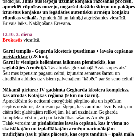
tradīcijas.
Jums būs iespēja uzzināt konjaka ražošanas procesu,
apmeklēt rūpnīcas muzeju, nogaršot dažādu šķirņu un pakāpes
izturētus konjakus un iegādāties autentisku armēņu konjaku
rūpnīcas veikalā.
Apmierināti un laimīgi atgriežamies viesnīcā.
Brīvais laiks. Nakšņošana Erevānā.
12.10. 3. diena
Brokastis
viesnīcā.
Garni templis - Gegarda klosteris (pusdienas + lavaša cepšanas
meistarklase)
(28 km)
.
Garni
ir vienīgais hellēnisma laikmeta piemineklis, kas
saglabājies Armēnijā.
Tas atrodas gleznainajā Azatas upes aizā.
Šeit mēs izpētīsim pagānu celtni, izjutīsim senatnes šarmu un
atradīsim atbildes uz visiem galvenajiem "kāpēc" par šo seno celtni!
Nākamā pietura: IV gadsimta Gegharda klostera komplekss,
kas atrodas Kotajkas reģionā (9 km no Garni).
Apmeklēsim šo neticami enerģētiski pārpilno alu un izpētīsim
slēptos nostūrus, dzirdēsim par šķēpu, kas caurdūra Jēzu Kristu, un
citām šeit glabātajām relikvijām, kā arī uzzināsim Gegharda
kompleksa vēsturi, arī par kristietības rašanos Armēnijā.
Tālāk vērosim un
piedalīsimies lavaša cepšanā, kas ir viena no
skaistākajām un izplatītākajām armēņu nacionālajām
tradīcijām (tas ir plāns plācenis, kas cepts tandūrā – īpašā māla