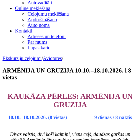
Autovadītāji
Online meklēšana
Ceļojumu meklēšana
Apdrošināšana
Auto noma
Kontakti
Adreses un telefoni
Par mums
Lapas karte
Ekskursiju ceļojumi
/
Aviotūres
/
ARMĒNIJA UN GRUZIJA 10.10.–18.10.2026. l 8
vietas
KAUKĀZA PĒRLES: ARMĒNIJA UN
GRUZIJA
10
.10.–18.10.2026. (8 vietas) 9 dienas / 8 naktis
Divas valstis, divi koši kaimiņi, viens ceļš, daudzas garšas un
stāsti!!! Armēnija jūs sagaida ar seniem tempļiem, garšvielu