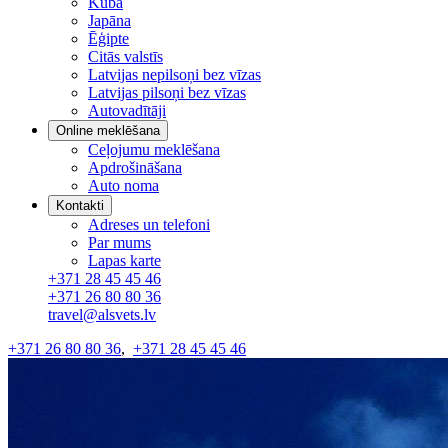
Kuba
Japāna
Ēģipte
Citās valstīs
Latvijas nepilsoņi bez vīzas
Latvijas pilsoņi bez vīzas
Autovadītāji
Online meklēšana
Ceļojumu meklēšana
Apdrošināšana
Auto noma
Kontakti
Adreses un telefoni
Par mums
Lapas karte
+371 28 45 45 46
+371 26 80 80 36
travel@alsvets.lv
+371 26 80 80 36
,
+371 28 45 45 46