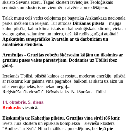
skaisto Sevana ezeru. Tagad klosterī izvietojies Teoloģiskais
seminārs un klosteris ne vienmēr ir atvērts apmeklētājiem.
Tālāk mūsu ceļš vedīs ceļojumā pa bagātākā Aizkaukāza nacionālā
parka mežiem un ielejām. Tur atrodas
Diližanas pilsēta
– mājīga
kalnu pilsēta, kalnu klimatiskais un balneoloģiskais kūrorts, vieta ar
svaigu gaisu, zaļumiem un mieru, tieši kā radīts garīgai atpūtai!
Apskatīsim etnogrāfisko kvartālu ar tā darbnīcām un
amatnieku stendiem.
Armēnijas - Gruzijas robežu šķērsosim kājām un tiksimies ar
gruzīnu puses valsts pārstāvjiem. Dodamies uz Tbilisi (bez
gida).
Ierašanās Tbilisi, pilsētā kalnos ar rosīgu, modernu enerģiju, pilsētā
ar raksturu: kur gaisma vīna pagrabos, balkoni ar skatu uz aizu un
silta enerģija ielās, kas nekad neguļ...
Reģistrēšanās viesnīcā. Brīvais laiks. Nakšņošana Tbilisi.
14. oktobris. 5. diena
Brokastis
viesnīcā.
Ekskursija uz Kahetijas pilsētu, Gruzijas vīna sirdi (86 km):
Svētā Jura klostera un episkālā kompleksa – sieviešu klostera
“Bodbes” ar Svētā Nino bazilikas apmeklējums, bet
lejā pie