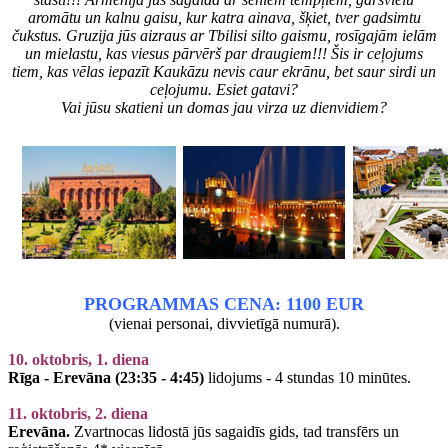
aromātu un kalnu gaisu, kur katra ainava, šķiet, tver gadsimtu
čukstus. Gruzija jūs aizraus ar Tbilisi silto gaismu, rosīgajām ielām
un mielastu, kas viesus pārvērš par draugiem!!! Šis ir ceļojums
tiem, kas vēlas iepazīt Kaukāzu nevis caur ekrānu, bet saur sirdi un
ceļojumu. Esiet gatavi?
Vai jūsu skatieni un domas jau virza uz dienvidiem?
PROGRAMMAS CENA: 1100 EUR
(vienai personai, divvietīgā numurā).
10. oktobris, 1. diena
Rīga - Erevāna (23:35 - 4:45)
lidojums - 4 stundas 10 minūtes.
11. oktobris, 2. diena
Erevāna.
Zvartnocas lidostā jūs sagaidīs gids, tad transfērs un