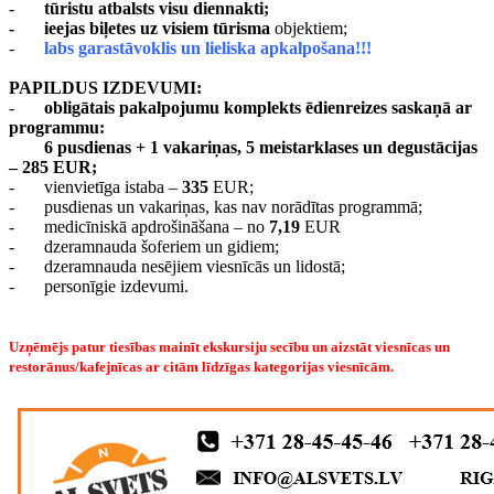
-
tūristu atbalsts visu diennakti;
-
ieejas biļetes uz visiem tūrisma
objektiem;
-
labs garastāvoklis un lieliska apkalpošana!!!
PAPILDUS IZDEVUMI:
-
obligātais pakalpojumu komplekts ēdienreizes saskaņā ar
programmu:
6 pusdienas + 1 vakariņas, 5 meistarklases un degustācijas
– 285 EUR;
-
vienvietīga istaba –
335
EUR;
-
pusdienas un vakariņas, kas nav norādītas programmā;
-
medicīniskā apdrošināšana – no
7,19
EUR
-
dzeramnauda šoferiem un gidiem;
-
dzeramnauda nesējiem viesnīcās un lidostā;
-
personīgie izdevumi.
Uzņēmējs patur tiesības mainīt ekskursiju secību un aizstāt viesnīcas un
restorānus/kafejnīcas ar citām līdzīgas kategorijas viesnīcām.