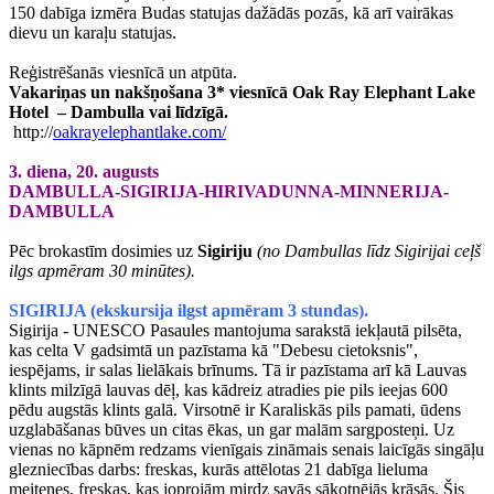
150 dabīga izmēra Budas statujas dažādās pozās, kā arī vairākas
dievu un karaļu statujas.
Reģistrēšanās viesnīcā un atpūta.
Vakariņas un nakšņošana 3* viesnīcā Oak Ray Elephant Lake
Hotel – Dambulla vai līdzīgā.
http://
oakrayelephantlake.com/
3. diena, 20. augusts
DAMBULLA-SIGIRIJA-HIRIVADUNNA-MINNERIJA-
DAMBULLA
Pēc brokastīm dosimies uz
Sigiriju
(no Dambullas līdz Sigirijai ceļš
ilgs apmēram 30 minūtes).
SIGIRIJA (ekskursija ilgst apmēram 3 stundas).
Sigirija - UNESCO Pasaules mantojuma sarakstā iekļautā pilsēta,
kas celta V gadsimtā un pazīstama kā "Debesu cietoksnis",
iespējams, ir salas lielākais brīnums. Tā ir pazīstama arī kā Lauvas
klints milzīgā lauvas dēļ, kas kādreiz atradies pie pils ieejas 600
pēdu augstās klints galā. Virsotnē ir Karaliskās pils pamati, ūdens
uzglabāšanas būves un citas ēkas, un gar malām sargposteņi. Uz
vienas no kāpnēm redzams vienīgais zināmais senais laicīgās singāļu
glezniecības darbs: freskas, kurās attēlotas 21 dabīga lieluma
meitenes, freskas, kas joprojām mirdz savās sākotnējās krāsās. Šis