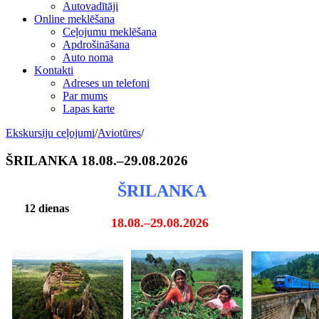
Autovadītāji
Online meklēšana
Ceļojumu meklēšana
Apdrošināšana
Auto noma
Kontakti
Adreses un telefoni
Par mums
Lapas karte
Ekskursiju ceļojumi
/
Aviotūres
/
ŠRILANKA 18.08.–29.08.2026
ŠRILANKA
12 dienas
18.08.–29.08.2026