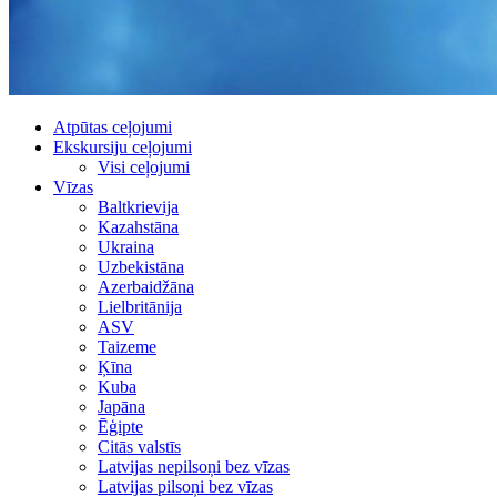
Atpūtas ceļojumi
Ekskursiju ceļojumi
Visi ceļojumi
Vīzas
Baltkrievija
Kazahstāna
Ukraina
Uzbekistāna
Azerbaidžāna
Lielbritānija
ASV
Taizeme
Ķīna
Kuba
Japāna
Ēģipte
Citās valstīs
Latvijas nepilsoņi bez vīzas
Latvijas pilsoņi bez vīzas