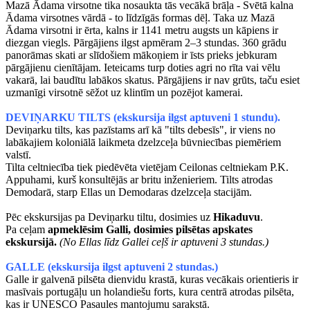
Mazā Ādama virsotne tika nosaukta tās vecākā brāļa - Svētā kalna
Ādama virsotnes vārdā - to līdzīgās formas dēļ. Taka uz Mazā
Ādama virsotni ir ērta, kalns ir 1141 metru augsts un kāpiens ir
diezgan viegls. Pārgājiens ilgst apmēram 2–3 stundas. 360 grādu
panorāmas skati ar slīdošiem mākoņiem ir īsts prieks jebkuram
pārgājienu cienītājam. Ieteicams turp doties agri no rīta vai vēlu
vakarā, lai baudītu labākos skatus. Pārgājiens ir nav grūts, taču esiet
uzmanīgi virsotnē sēžot uz klintīm un pozējot kamerai.
DEVIŅARKU TILTS (ekskursija ilgst aptuveni 1 stundu).
Deviņarku tilts, kas pazīstams arī kā "tilts debesīs", ir viens no
labākajiem koloniālā laikmeta dzelzceļa būvniecības piemēriem
valstī.
Tilta celtniecība tiek piedēvēta vietējam Ceilonas celtniekam P.K.
Appuhami, kurš konsultējās ar britu inženieriem. Tilts atrodas
Demodarā, starp Ellas un Demodaras dzelzceļa stacijām.
Pēc ekskursijas pa Deviņarku tiltu, dosimies uz
Hikaduvu
.
Pa ceļam
apmeklēsim Galli, dosimies pilsētas apskates
ekskursijā.
(No Ellas līdz Gallei ceļš ir aptuveni 3 stundas.)
GALLE (ekskursija ilgst aptuveni 2 stundas.)
Galle ir galvenā pilsēta dienvidu krastā, kuras vecākais orientieris ir
masīvais portugāļu un holandiešu forts, kura centrā atrodas pilsēta,
kas ir UNESCO Pasaules mantojumu sarakstā.