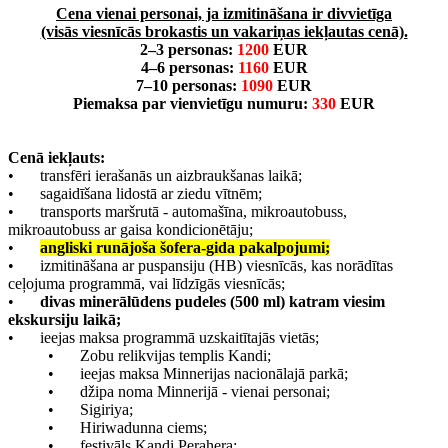
Cena vienai personai, ja izmitināšana ir divvietīga
(visās viesnīcās brokastis un vakariņas iekļautas cenā).
2–3 personas:
1200
EUR
4–6 personas:
1160
EUR
7–10 personas:
1090
EUR
Piemaksa par vienvietīgu numuru:
330
EUR
Cenā iekļauts:
•
transfēri ierašanās un aizbraukšanas laikā;
•
sagaidīšana lidostā ar ziedu vītnēm;
•
transports maršrutā - automašīna, mikroautobuss,
mikroautobuss ar gaisa kondicionētāju;
•
angliski runājoša šofera-gida pakalpojumi;
•
izmitināšana ar puspansiju (HB) viesnīcās, kas norādītas
ceļojuma programmā, vai līdzīgās viesnīcās;
•
divas minerālūdens pudeles (500 ml) katram viesim
ekskursiju laikā;
•
ieejas maksa programmā uzskaitītajās vietās;
•
Zobu relikvijas templis Kandi;
•
ieejas maksa Minnerijas nacionālajā parkā;
•
džipa noma Minnerijā - vienai personai;
•
Sigiriya;
•
Hiriwadunna ciems;
•
festivāls Kandi Perahera;