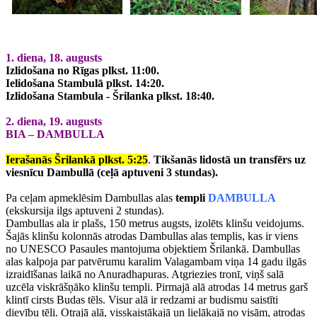
1. diena, 18. augusts
Izlidošana no Rīgas plkst. 11:00.
Ielidošana Stambulā plkst. 14:20.
Izlidošana Stambula - Šrilanka plkst. 18:40.
2. diena, 19. augusts
BIA – DAMBULLA
Ierašanās Šrilankā plkst. 5:25
.
Tikšanās lidostā un transfērs uz
viesnīcu Dambullā (ceļā aptuveni 3 stundas).
Pa ceļam apmeklēsim Dambullas alas
templi
DAMBULLA
(ekskursija ilgs aptuveni 2 stundas).
Dambullas ala ir plašs, 150 metrus augsts, izolēts klinšu veidojums.
Šajās klinšu kolonnās atrodas Dambullas alas templis, kas ir viens
no UNESCO Pasaules mantojuma objektiem Šrilankā. Dambullas
alas kalpoja par patvērumu karalim Valagambam viņa 14 gadu ilgās
izraidīšanas laikā no Anuradhapuras. Atgriezies tronī, viņš salā
uzcēla viskrāšņāko klinšu templi. Pirmajā alā atrodas 14 metrus garš
klintī cirsts Budas tēls. Visur alā ir redzami ar budismu saistīti
dievību tēli. Otrajā alā, visskaistākajā un lielākajā no visām, atrodas