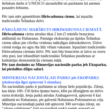
lieliskais darbs ir UNESCO aizsardzībā un pazīstams kā astotais
pasaules brīnums.
Pēc tam mēs apmeklēsim
Hiriwadunna ciemu
, lai iepazītu
tradicionālo Šrilankas dzīvi.
PĀRGĀJIENU MARŠRUTS HIRIWADUNNA CIEMATĀ
Hiriwadunna
ciems atrodas tikai 2 km (5 minūšu brauciena
attālumā) no Habaranas. Pastaigu ekskursija pa tipisku Šrilankas
ciemu sākas pie cilvēku veidotas mākslīgas ūdenskrātuves. Dzīve
ciemā rosīga no agra rīta līdz vēlam vakaram. Iepazīsiet tradicionālo
Hiriwadunna ciemata dzīvi. Pēc tam būs brauciens ar laivu uz ezera
otru pusi, kur izbaudīsiet tradicionālas Šrilankas pusdienas ar
kulinārijas demonstrāciju ciemata mājā.
Pēc tam dosimies uz Minnerijas nacionālo parku jeb Ekoparku,
lai piedalītos džipu safari.
MINNERIJAS NACIONĀLAIS PARKS jeb EKOPARKS
(ekskursija ilgst aptuveni 3 stundas).
Šis nacionālais parks ir pazīstams ar ziloņu lielo populāciju. Ziloņi,
kas klejo 100–150 lielos īpatņu baros, klīst pa džungļiem un dzīvo
ezera teritorijā. Ieeja parkā atrodas Ambagasvevā, aptuveni 6 km
attālumā no Habaranas, pie galvenā Habaranas-Polonnaruvas ceļa.
Minerijas nacionālajā parkā mīt aptuveni 300 savvaļas ziloņi, un
"ziloņu salidojums" šajā nacionālajā parkā notiek augustā un