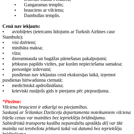
•
Gangaramas templis;
•
brauciens ar vilcienu;
•
Dambullas templis.
Cenā nav iekļauts:
•
aviobiļetes (ieteicams lidojums ar Turkish Airlines caur
Stambulu);
•
visi dzērieni;
•
minibāra maksa;
•
vīza;
•
dzeramnauda un bagāžas pārnešanas pakalpojumi;
•
jebkuras papildu vizītes, par kurām nepieciešama samaksa;
•
personīgie izdevumi;
•
pusdienas nav iekļautas cenā ekskursijas laikā, izņemot
pusdienas hiriwadunna ciematā;
•
medicīniskā apdrošināšana;
•
krieviski runājošs gids ir pieejams pēc pieprasījuma.
*Piezīme:
Vilciena braucieni ir atkarīgi no pieejamības.
Saskaņā ar Šrilankas Dzelzceļa departamenta noteikumiem vilciena
biļešu cenas var mainīties bez iepriekšēja brīdinājuma.
Sabiedriskā transporta kustība neparedzētu apstākļu dēļ var tikt
mainīta vai ierobežota jebkurā laikā vai datumā bez iepriekšēja
brīdinājuma.