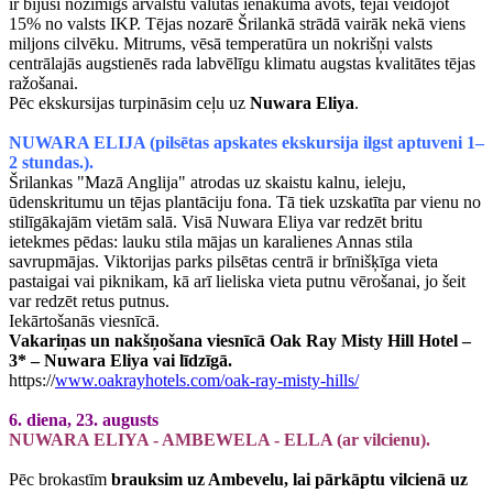
ir bijusi nozīmīgs ārvalstu valūtas ienākuma avots, tējai veidojot
15% no valsts IKP. Tējas nozarē Šrilankā strādā vairāk nekā viens
miljons cilvēku. Mitrums, vēsā temperatūra un nokrišņi valsts
centrālajās augstienēs rada labvēlīgu klimatu augstas kvalitātes tējas
ražošanai.
Pēc ekskursijas turpināsim ceļu uz
Nuwara Eliya
.
NUWARA ELIJA (pilsētas apskates ekskursija ilgst aptuveni 1–
2 stundas.).
Šrilankas "Mazā Anglija" atrodas uz skaistu kalnu, ieleju,
ūdenskritumu un tējas plantāciju fona. Tā tiek uzskatīta par vienu no
stilīgākajām vietām salā. Visā Nuwara Eliya var redzēt britu
ietekmes pēdas: lauku stila mājas un karalienes Annas stila
savrupmājas. Viktorijas parks pilsētas centrā ir brīnišķīga vieta
pastaigai vai piknikam, kā arī lieliska vieta putnu vērošanai, jo šeit
var redzēt retus putnus.
Iekārtošanās viesnīcā.
Vakariņas un nakšņošana viesnīcā Oak Ray Misty Hill Hotel –
3* – Nuwara Eliya vai līdzīgā.
https://
www.oakrayhotels.com/oak-ray-misty-hills/
6. diena, 23. augusts
NUWARA ELIYA - AMBEWELA - ELLA (ar vilcienu).
Pēc brokastīm
brauksim uz Ambevelu, lai pārkāptu vilcienā uz