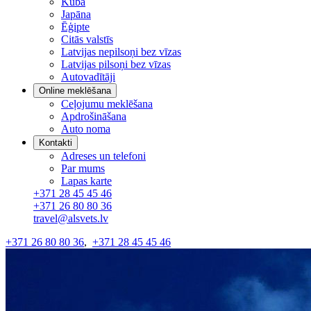
Kuba
Japāna
Ēģipte
Citās valstīs
Latvijas nepilsoņi bez vīzas
Latvijas pilsoņi bez vīzas
Autovadītāji
Online meklēšana
Ceļojumu meklēšana
Apdrošināšana
Auto noma
Kontakti
Adreses un telefoni
Par mums
Lapas karte
+371 28 45 45 46
+371 26 80 80 36
travel@alsvets.lv
+371 26 80 80 36
,
+371 28 45 45 46