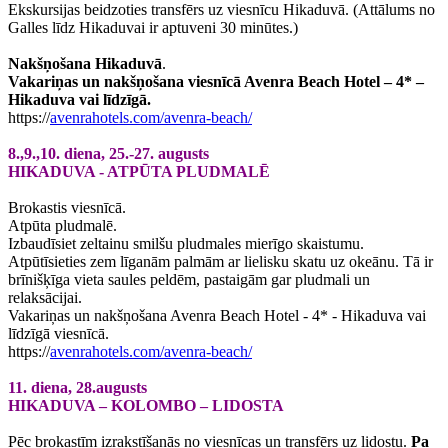
Ekskursijas beidzoties transfērs uz viesnīcu Hikaduvā. (Attālums no
Galles līdz Hikaduvai ir aptuveni 30 minūtes.)
Nakšņošana Hikaduvā
.
Vakariņas un nakšņošana viesnīcā Avenra Beach Hotel – 4* –
Hikaduva vai līdzīgā.
https://
avenrahotels.com/avenra-beach/
8.,9.,10. diena, 25.-27. augusts
HIKADUVA - ATPŪTA PLUDMALĒ
Brokastis viesnīcā.
Atpūta pludmalē.
Izbaudīsiet zeltainu smilšu pludmales mierīgo skaistumu.
Atpūtīsieties zem līganām palmām ar lielisku skatu uz okeānu. Tā ir
brīnišķīga vieta saules peldēm, pastaigām gar pludmali un
relaksācijai.
Vakariņas un nakšņošana Avenra Beach Hotel - 4* - Hikaduva vai
līdzīgā viesnīcā.
https://
avenrahotels.com/avenra-beach/
11. diena, 28.augusts
HIKADUVA – KOLOMBO – LIDOSTA
Pēc brokastīm izrakstīšanās no viesnīcas un transfērs uz lidostu.
Pa