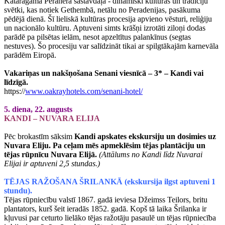
Kataragama Perahera sastāvdaļa - dinamiski kultūras un tradīciju
svētki, kas notiek Gethembā, netālu no Peradenijas, pasākuma
pēdējā dienā. Šī lieliskā kultūras procesija apvieno vēsturi, reliģiju
un nacionālo kultūru. Aptuveni simts krāšņi izrotāti ziloņi dodas
parādē pa pilsētas ielām, nesot apzeltītus palankīnus (segtas
nestuves). Šo procesiju var salīdzināt tikai ar spilgtākajām karnevāla
parādēm Eiropā.
Vakariņas un nakšņošana Senani viesnīcā – 3* – Kandi vai
līdzīgā.
https://
www.oakrayhotels.com/senani-hotel/
5. diena, 22. augusts
KANDI – NUVARA ELIJA
Pēc brokastīm sāksim
Kandi apskates ekskursiju un dosimies uz
Nuvara Eliju. Pa ceļam mēs apmeklēsim tējas plantāciju un
tējas rūpnīcu Nuvara Elijā.
(Attālums no Kandi līdz Nuvarai
Elijai ir aptuveni 2,5 stundas.)
TĒJAS RAŽOŠANA ŠRILANKĀ
(ekskursija ilgst aptuveni 1
stundu).
Tējas rūpniecību valstī 1867. gadā ieviesa Džeimss Teilors, britu
plantators, kurš šeit ieradās 1852. gadā. Kopš tā laika Šrilanka ir
kļuvusi par ceturto lielāko tējas ražotāju pasaulē un tējas rūpniecība