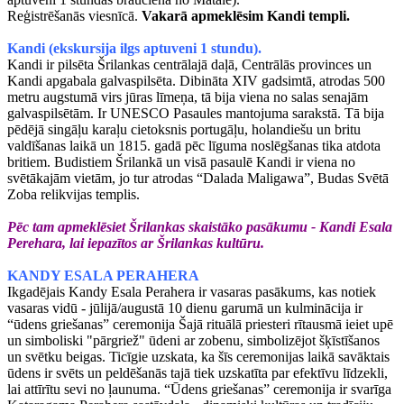
Reģistrēšanās viesnīcā.
Vakarā apmeklēsim Kandi templi.
Kandi (ekskursija ilgs aptuveni 1 stundu).
Kandi ir pilsēta Šrilankas centrālajā daļā, Centrālās provinces un
Kandi apgabala galvaspilsēta. Dibināta XIV gadsimtā, atrodas 500
metru augstumā virs jūras līmeņa, tā bija viena no salas senajām
galvaspilsētām. Ir UNESCO Pasaules mantojuma sarakstā. Tā bija
pēdējā singāļu karaļu cietoksnis portugāļu, holandiešu un britu
valdīšanas laikā un 1815. gadā pēc līguma noslēgšanas tika atdota
britiem. Budistiem Šrilankā un visā pasaulē Kandi ir viena no
svētākajām vietām, jo tur atrodas “Dalada Maligawa”, Budas Svētā
Zoba relikvijas templis.
Pēc tam apmeklēsiet Šrilankas skaistāko pasākumu - Kandi Esala
Perehara, lai iepazītos ar Šrilankas kultūru.
KANDY ESALA PERAHERA
Ikgadējais Kandy Esala Perahera ir vasaras pasākums, kas notiek
vasaras vidū - jūlijā/augustā 10 dienu garumā un kulminācija ir
“ūdens griešanas” ceremonija Šajā rituālā priesteri rītausmā ieiet upē
un simboliski "pārgriež" ūdeni ar zobenu, simbolizējot šķīstīšanos
un svētku beigas. Ticīgie uzskata, ka šīs ceremonijas laikā savāktais
ūdens ir svēts un peldēšanās tajā tiek uzskatīta par efektīvu līdzekli,
lai attīrītu sevi no ļaunuma. “Ūdens griešanas” ceremonija ir svarīga