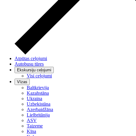
Atpūtas ceļojumi
Autobusu tūres
Ekskursiju ceļojumi
Visi ceļojumi
Vīzas
Baltkrievija
Kazahstāna
Ukraina
Uzbekistāna
Azerbaidžāna
Lielbritānija
ASV
Taizeme
Ķīna