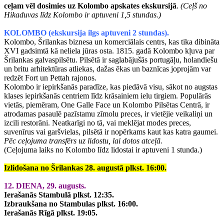
ceļam vēl dosimies uz Kolombo apskates ekskursijā
.
(Ceļš no
Hikaduvas līdz Kolombo ir aptuveni 1,5 stundas.)
KOLOMBO (ekskursija ilgs aptuveni 2 stundas).
Kolombo, Šrilankas biznesa un komerciālais centrs, kas tika dibināta
XVI gadsimtā kā neliela jūras osta. 1815. gadā Kolombo kļuva par
Šrilankas galvaspilsētu. Pilsētā ir saglabājušās portugāļu, holandiešu
un britu arhitektūras atliekas, dažas ēkas un baznīcas joprojām var
redzēt Fort un Pettah rajonos.
Kolombo ir iepirkšanās paradīze, kas piedāvā visu, sākot no augstas
klases iepirkšanās centriem līdz krāsainiem ielu tirgiem. Populārās
vietās, piemēram, One Galle Face un Kolombo Pilsētas Centrā, ir
atrodamas pasaulē pazīstamu zīmolu preces, ir vietējie veikaliņi un
izcili restorāni. Neatkarīgi no tā, vai meklējat modes preces,
suvenīrus vai garšvielas, pilsētā ir nopērkams kaut kas katra gaumei.
Pēc ceļojuma transfērs uz lidostu, lai dotos atceļā.
(Ceļojuma laiks no Kolombo līdz lidostai ir aptuveni 1 stunda.)
Izlidošana no Šrilankas 28. augustā plkst. 16:00.
1
2. DIENA, 29. augusts.
Ierašanās Stambulā plkst. 12:35.
Izbraukšana no Stambulas plkst. 16:00.
Ierašanās Rīgā plkst. 19:05.