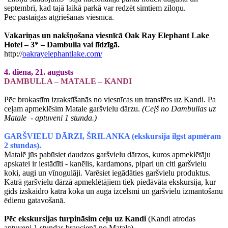
septembrī, kad tajā laikā parkā var redzēt simtiem ziloņu.
Pēc pastaigas atgriešanās viesnīcā.
Vakariņas un nakšņošana viesnīcā Oak Ray Elephant Lake
Hotel – 3* – Dambulla vai līdzīgā.
http://
oakrayelephantlake.com/
4. diena, 21. augusts
DAMBULLA – MATALE – KANDI
Pēc brokastīm izrakstīšanās no viesnīcas un transfērs uz Kandi. Pa
ceļam apmeklēsim Matale garšvielu dārzu.
(Ceļš no Dambullas uz
Matale - aptuveni 1 stunda.)
GARŠVIELU DĀRZI, ŠRILANKA (ekskursija ilgst apmēram
2 stundas).
Matalē jūs pabūsiet daudzos garšvielu dārzos, kuros apmeklētāju
apskatei ir iestādīti - kanēlis, kardamons, pipari un citi garšvielu
koki, augi un vīnogulāji. Varēsiet iegādāties garšvielu produktus.
Katrā garšvielu dārzā apmeklētājiem tiek piedāvāta ekskursija, kur
gids izskaidro katra koka un auga izcelsmi un garšvielu izmantošanu
ēdienu gatavošanā.
Pēc ekskursijas turpināsim ceļu uz Kandi
(Kandi atrodas
aptuveni 1 stundas braucienā no Matale).