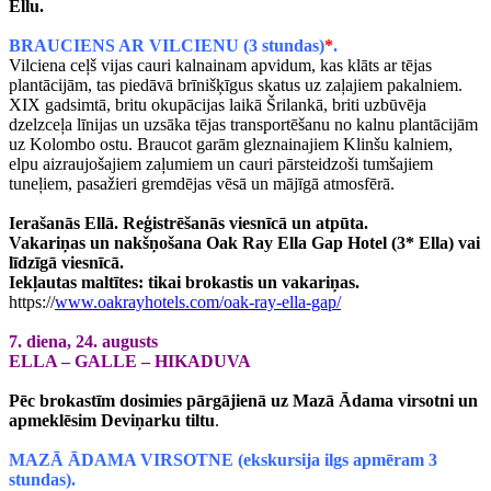
Ellu.
BRAUCIENS AR VILCIENU (3 stundas)
*
.
Vilciena ceļš vijas cauri kalnainam apvidum, kas klāts ar tējas
plantācijām, tas piedāvā brīnišķīgus skatus uz zaļajiem pakalniem.
XIX gadsimtā, britu okupācijas laikā Šrilankā, briti uzbūvēja
dzelzceļa līnijas un uzsāka tējas transportēšanu no kalnu plantācijām
uz Kolombo ostu. Braucot garām gleznainajiem Klinšu kalniem,
elpu aizraujošajiem zaļumiem un cauri pārsteidzoši tumšajiem
tuneļiem, pasažieri gremdējas vēsā un mājīgā atmosfērā.
Ierašanās Ellā. Reģistrēšanās viesnīcā un atpūta.
Vakariņas un nakšņošana Oak Ray Ella Gap Hotel (3* Ella) vai
līdzīgā viesnīcā.
Iekļautas maltītes: tikai brokastis un vakariņas.
https://
www.oakrayhotels.com/oak-ray-ella-gap/
7. diena, 24. augusts
ELLA – GALLE – HIKADUVA
Pēc brokastīm dosimies pārgājienā uz Mazā Ādama virsotni un
apmeklēsim Deviņarku tiltu
.
MAZĀ ĀDAMA VIRSOTNE (ekskursija ilgs apmēram 3
stundas).