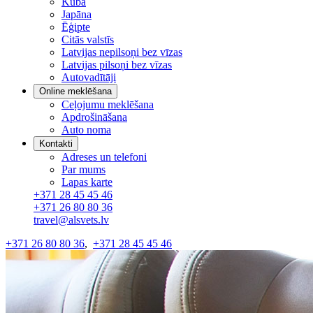
Kuba
Japāna
Ēģipte
Citās valstīs
Latvijas nepilsoņi bez vīzas
Latvijas pilsoņi bez vīzas
Autovadītāji
Online meklēšana
Ceļojumu meklēšana
Apdrošināšana
Auto noma
Kontakti
Adreses un telefoni
Par mums
Lapas karte
+371 28 45 45 46
+371 26 80 80 36
travel@alsvets.lv
+371 26 80 80 36
,
+371 28 45 45 46