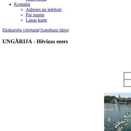
Kontakti
Adreses un telefoni
Par mums
Lapas karte
Ekskursiju ceļojumi
/
Autobusu tūres
/
UNGĀRIJA - Hēvīzas ezers