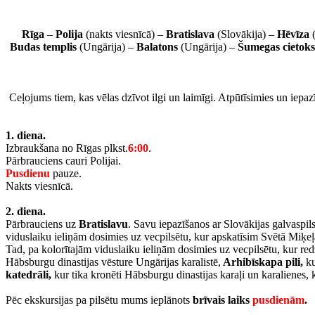
Rīga
–
Polija
(nakts viesnīcā) –
Bratislava
(Slovākija) –
Hēvīza
Budas templis
(Ungārija) –
Balatons
(Ungārija) –
Šumegas cietoks
Ceļojums tiem, kas vēlas dzīvot ilgi un laimīgi. Atpūtīsimies un iepa
1. diena.
Izbraukšana no Rīgas plkst.
6:00
.
Pārbrauciens cauri Polijai.
Pusdienu
pauze.
Nakts viesnīcā.
2. diena.
Pārbrauciens uz
Bratislavu
. Savu iepazīšanos ar Slovākijas galvaspi
viduslaiku ieliņām dosimies uz vecpilsētu, kur apskatīsim Svētā Miķeļ
Tad, pa kolorītajām viduslaiku ieliņām dosimies uz vecpilsētu, kur r
Hābsburgu dinastijas vēsture Ungārijas karalistē,
Arhibīskapa pili,
ku
katedrāli,
kur tika kronēti Hābsburgu dinastijas karaļi un karalienes, k
Pēc ekskursijas pa pilsētu mums ieplānots
brīvais laiks
pusdienām
.