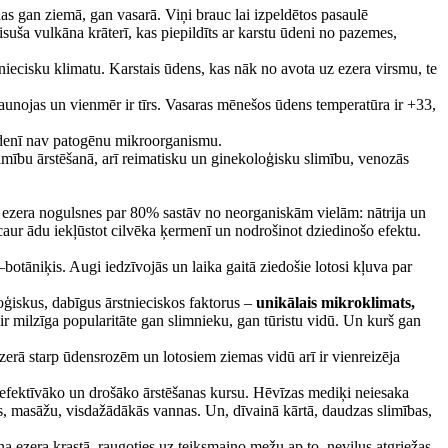
das gan ziemā, gan vasarā. Viņi brauc lai izpeldētos pasaulē
isuša vulkāna krāterī, kas piepildīts ar karstu ūdeni no pazemes,
tniecisku klimatu. Karstais ūdens, kas nāk no avota uz ezera virsmu, te
jaunojas un vienmēr ir tīrs. Vasaras mēnešos ūdens temperatūra ir +33,
 ūdenī nav patogēnu mikroorganismu.
limību ārstēšanā, arī reimatisku un ginekoloģisku slimību, venozās
a ezera nogulsnes par 80% sastāv no neorganiskām vielām: nātrija un
aur ādu iekļūstot cilvēka ķermenī un nodrošinot dziedinošo efektu.
tāniķis. Augi iedzīvojās un laika gaitā ziedošie lotosi kļuva par
oģiskus, dabīgus ārstnieciskos faktorus –
unikālais mikroklimats,
r milzīga popularitāte gan slimnieku, gan tūristu vidū. Un kurš gan
 ezerā starp ūdensrozēm un lotosiem ziemas vidū arī ir vienreizēja
visefektīvāko un drošāko ārstēšanas kursu. Hēvīzas mediķi neiesaka
as, masāžu, visdažādākās vannas. Un, dīvainā kārtā, daudzas slimības,
na ezera krastā, raugoties uz teiksmaino mežu ap to, neviļus atgriežas