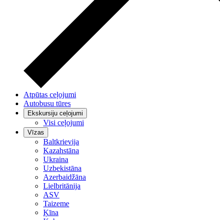
Atpūtas ceļojumi
Autobusu tūres
Ekskursiju ceļojumi
Visi ceļojumi
Vīzas
Baltkrievija
Kazahstāna
Ukraina
Uzbekistāna
Azerbaidžāna
Lielbritānija
ASV
Taizeme
Ķīna