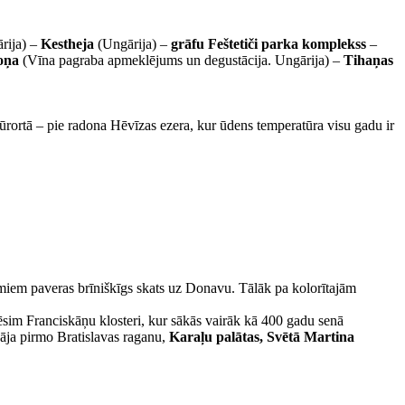
rija) –
Kestheja
(Ungārija) –
grāfu Feštetiči parka komplekss
–
oņa
(Vīna pagraba apmeklējums un degustācija. Ungārija) –
Tihaņas
kūrortā – pie radona Hēvīzas ezera, kur ūdens temperatūra visu gadu ir
umiem paveras brīniškīgs skats uz Donavu. Tālāk pa kolorītajām
lēsim Franciskāņu klosteri, kur sākās vairāk kā 400 gadu senā
nāja pirmo Bratislavas raganu,
Karaļu palātas, Svētā Martina