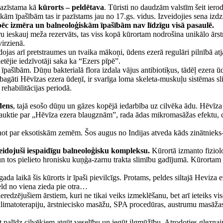
 pazīstama kā
kūrorts – peldētava
. Tūristi no daudzām valstīm šeit iero
kām īpašībām tas ir pazīstams jau no 17.gs. vidus. Izveidojies sena izdz
 pēc izmēra un balneoloģiskām īpašībām nav līdzīgu visā pasaulē.
eru ieskauj meža rezervāts, tas viss kopā kūrortam nodrošina unikālo ārs
irzienā.
dojas arī pretstraumes un tvaika mākoņi, ūdens ezerā regulāri pilnībā at
ējie iedzīvotāji saka ka “Ezers pīpē”.
 īpašībām. Dūņu bakterialā flora izdala vājus antibiotiķus, tādēļ ezera
k bagāti Hēvīzas ezera ūdeņī, ir svarīga loma skeleta-muskuļu sistēmas s
rehabilitācijas periodā.
dens
, tajā esošo dūņu un gāzes kopējā iedarbība uz cilvēka ādu. Hēvīz
auktie par „Hēvīza ezera blaugznām”, rada ādas mikromasāžas efektu, c
ot par eksotiskām zemēm. Šos augus no Indijas atveda kāds zinātnieks–bo
eidojuši iespaidīgu balneoloģisku kompleksu.
Kūrortā izmanto fiziol
n tos pielieto hronisku kuņģa-zarnu trakta slimību gadījumā. Kūrortam i
ada laikā šis kūrorts ir īpaši pievilcīgs. Protams, peldes siltajā Heviza
peld no viena zieda pie otra…
ieredzējušiem ārstiem, kuri ne tikai veiks izmeklēšanu, bet arī ieteiks 
un klimatoterapiju, ārstniecisko masāžu, SPA procedūras, austrumu masāž
t palīdz cilvēkiem atgūt veselību un iegūt ilgmūžību. Atrodoties gleznai