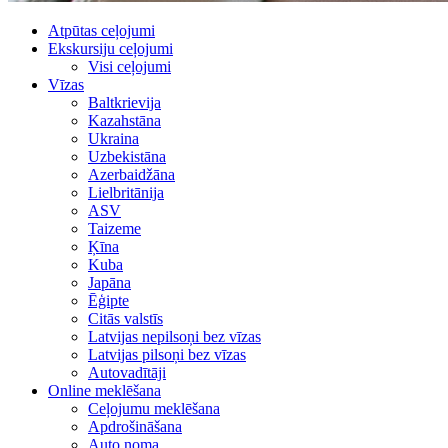
Atpūtas ceļojumi
Ekskursiju ceļojumi
Visi ceļojumi
Vīzas
Baltkrievija
Kazahstāna
Ukraina
Uzbekistāna
Azerbaidžāna
Lielbritānija
ASV
Taizeme
Ķīna
Kuba
Japāna
Ēģipte
Citās valstīs
Latvijas nepilsoņi bez vīzas
Latvijas pilsoņi bez vīzas
Autovadītāji
Online meklēšana
Ceļojumu meklēšana
Apdrošināšana
Auto noma