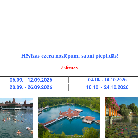
Hēvīzas ezera noslēpumi sapņi piepildās!
7 dienas
06.09. - 12.09.2026
04.10. - 10.10.2026
20.09. - 26.09.2026
18.10. - 24.10.2026