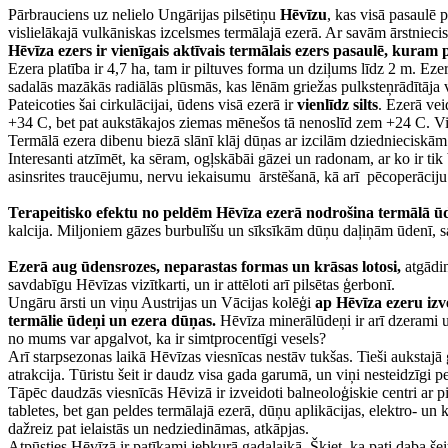
Pārbrauciens uz nelielo Ungārijas pilsētiņu
Hēvīzu
, kas visā pasaulē
vislielākajā vulkāniskas izcelsmes termālajā ezerā. Ar savām ārstniecis
Hēvīza ezers ir vienīgais aktīvais termālais ezers pasaulē, kuram
Ezera platība ir 4,7 ha, tam ir piltuves forma un dziļums līdz 2 m. Ez
sadalās mazākās radiālās plūsmās, kas lēnām griežas pulksteņrādītāja v
Pateicoties šai cirkulācijai, ūdens visā ezerā ir
vienlīdz silts
. Ezerā vei
+34 C, bet pat aukstākajos ziemas mēnešos tā nenoslīd zem +24 C. Viet
Termālā ezera dibenu biezā slānī klāj dūņas ar izcilām dziednieciskām
Interesanti atzīmēt, ka sēram, ogļskābāi gāzei un radonam, ar ko ir ti
asinsrites traucējumu, nervu iekaisumu ārstēšanā, kā arī pēcoperāciju 
Terapeitisko efektu no peldēm Hēvīza ezerā nodrošina termālā ū
kalcija. Miljoniem gāzes burbulīšu un sīksīkām dūņu daļiņām ūdenī, s
Ezerā aug ūdensrozes, neparastas formas un krāsas lotosi,
atgādin
savdabīgu Hēvīzas vizītkarti, un ir attēloti arī pilsētas ģerbonī.
Ungāru ārsti un viņu Austrijas un Vācijas kolēģi
ap Hēvīza ezeru izv
termālie ūdeņi un ezera dūņas.
Hēvīza minerālūdeņi ir arī dzerami u
no mums var apgalvot, ka ir simtprocentīgi vesels?
Arī starpsezonas laikā Hēvīzas viesnīcas nestāv tukšas. Tieši aukstajā g
atrakcija. Tūristu šeit ir daudz visa gada garumā, un viņi nesteidzīgi 
Tāpēc daudzās viesnīcās Hēvizā ir izveidoti balneoloģiskie centri ar p
tabletes, bet gan peldes termālajā ezerā, dūņu aplikācijas, elektro- 
dažreiz pat ielaistās un nedziedināmas, atkāpjas.
Atpūsties Hēvīzā ir patīkami jebkurā gadalaikā. Šķiet, ka pati daba šei