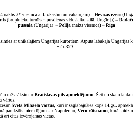
(4 naktis 3* viesnīcā ar brokastīm un vakariņām) –
Hēvīzas ezers
(Ungā
nis
(bruņinieku turnīrs + pusdienas viduslaiku stilā. Ungārija) –
Badač
pussala
(Ungārija) –
Polija
(nakts viesnīcā) –
Rīga
zīsimies ar unikālajiem Ungārijas kūrortiem. Atpūta labākajā Ungārijas 
+25-35°C.
lsētu mēs sāksim ar
Bratislavas pils apmeklējumu
. Šeit no skatu lauk
a vārtus.
edzēsim
Svētā Mihaela vārtus
, kuri ir saglabājušies kopš 14.gs., apmek
rā parakstīts miera līgums ar Napoleonu,
Veco rātsnamu
, kurā spīdzi
ā arī citas ievērojamas vietas.