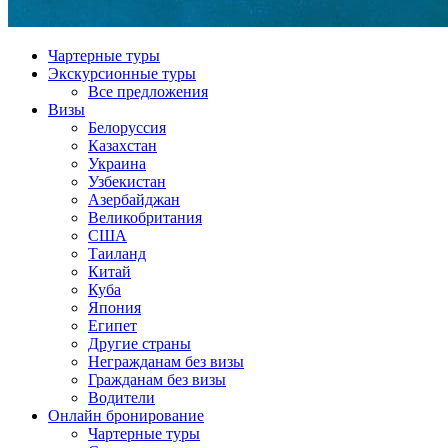
Чартерные туры
Экскурсионные туры
Все предложения
Визы
Белоруссия
Казахстан
Украина
Узбекистан
Азербайджан
Великобритания
США
Таиланд
Китай
Куба
Япония
Египет
Другие страны
Негражданам без визы
Гражданам без визы
Водители
Онлайн бронирование
Чартерные туры