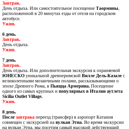
Завтрак.
День отдыха. Или самостоятельное посещение
Таормины
,
расположенной в 20 минутах езды от отеля на городском
автобусе.
Ужин.
6 день.
Завтрак.
День отдыха.
Ужин.
7 день.
Завтрак.
День отдыха. Или дополнительная экскурсия к охраняемой
ЮНЕСКО
уникальной древнеримской
Вилле Дель-Казале
с
великолепными мозаичными полами, рассказывающими о
эпохе Древнего Рима, в
Пьяцца Армерина.
Посещение
одного из самых крупных и
популярных в Италии аутлета
Sicilia Outlet Village.
Ужин.
8 день.
После
завтрака
переезд (трансфер) в аэропорт Катания
совмещен с экскурсией на
вулкан Этна
. Во время экскурсии
на вулкан Этна, мы посетим самый высокий действующий