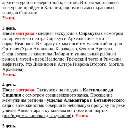
архитектурой и невероятной красотой. Вторая часть нашей
экскурсии пройдет в Катании, одном из самых красивых
городов Сицилии.
Ужин.
3 день.
После
завтрака
выездная экскурсия в
Сиракузы
с осмотром
исторического центра Сиракуз и Археологического
парка
Неаполис. В Сиракузах мы посетим маленький остров
Ортигия (Храм Аполлона, Караваджо, Фонтан Аретузы,
Средневековые кварталы Лабиринт, уникальный рыбный
рынок и музей - парк Неаполис (Греческий театр и Римский
амфитеатр, Ухо Дионисия и Алтарь Гиерона Второго, Могила
Архимеда).
Ужин.
4 день.
После
завтрака.
Экскурсия на полдня в
Кастильоне ди
Сицилия
с осмотром средневекового замка. Посещение
жемчужины региона -
ущелья Алькантара
и
Ботанического
сада
с возможностью совершить небольшую прогулку по реке
ущелья Алькантара в купальном костюме или шортах
(
необходимы тапочки для купания!
).
Ужин.
5 день.