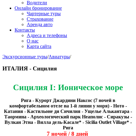
Водители
Онлайн бронирование
Чартерные туры
Страхование
Аренда авто
Контакты
Адреса и телефоны
О нас
Карта сайта
Экскурсионные туры
/
Авиатуры
/
ИТАЛИЯ - Сицилия
Сицилия
I
: Ионическое море
Рига - Курорт Джардини Наксос (7 ночей в
комфортабельном отеле на 1-й линии у моря) - Ното -
Катания - Кастильоне ди Сичилия - Ущелье Алькантара -
Таормина - Археологический парк Неаполис - Сиракузы -
Вулкан Этна - Вилла дель-Касале* - Sicilia Outlet Village* -
Рига
7 ночей / 8 дней