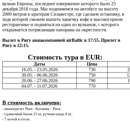
вулкан Европы, последнее извержение которого было 25
декабря 2018 года. Мы поднимемся на автобусе на высоту
2000 метров к кратерам Сильвестре, где сделаем остановку, в
ходе которой сможем выпить чашечку кофе в высокогорном
ресторанчике и подняться на один из вулканов, с которого
открывается потрясающая панорама на окрестности.
Вылет в Ригу авиакомпанией
airBaltic
в 17:55. Прилет в
Ригу в 22:15.
Стоимость тура в
EUR
:
Даты
Цена
16.05. - 23.05.2026
730
2
30.05. - 06.06.2026
750
1
20.06. - 27.06.2026
790
1
04.07. - 11.07.2026
770
В стоимость включено:
- авиаперелет Рига - Катания – Рига;
- сдаваемый багаж 23 кг, ручная кладь 8 кг;
-
7 ночей в отеле.