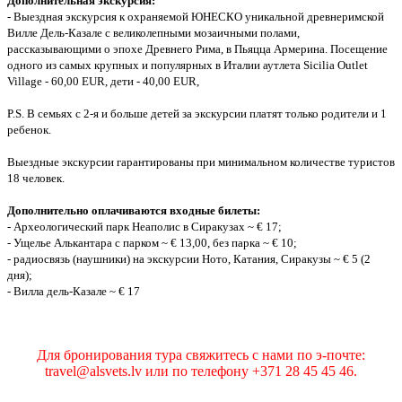
Дополнительная экскурсия:
- Выездная экскурсия к охраняемой ЮНЕСКО уникальной древнеримской
Вилле Дель-Казале с великолепными мозаичными полами,
рассказывающими о эпохе Древнего Рима, в Пьяцца Армерина. Посещение
одного из самых крупных и популярных в Италии аутлета Sicilia Outlet
Village - 60,00 EUR, дети - 40,00 EUR,
P.S. В семьях с 2-я и больше детей за экскурсии платят только родители и 1
ребенок.
Выездные экскурсии гарантированы при минимальном количестве туристов
18 человек.
Дополнительно оплачиваются входные билеты:
- Археологический парк Неаполис в Сиракузах ~ € 17;
- Ущелье Алькантара с парком ~ € 13,00, без парка ~ € 10;
- радиосвязь (наушники) на экскурсии Ното, Катания, Cиракузы ~ € 5 (2
дня);
- Вилла дель-Казале ~ € 17
Для бронирования тура свяжитесь с нами по э-почте:
travel@alsvets.lv или по телефону +371 28 45 45 46.