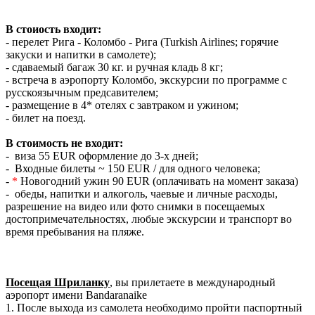
В стоиость входит:
- перелет Рига - Коломбо - Рига (Turkish Airlines; горячие
закуски и напитки в самолете);
- сдаваемый багаж 30 кг. и ручная кладь 8 кг;
- встреча в аэропорту Коломбо, экскурсии по программе с
русскоязычным предсавителем;
- размещение в 4* отелях с завтраком и ужином;
- билет на поезд.
В стоимость не входит:
- виза 55 EUR оформление до 3-х дней;
- Входные билеты ~ 150 EUR / для одного человека;
-
*
Новогодний ужин 90 EUR (оплачивать на момент заказа)
- oбеды, напитки и алкоголь, чаевые и личные расходы,
разрешение на видео или фото снимки в посещаемых
достопримечательностях, любые экскурсии и транспорт во
время пребывания на пляже.
Посещая Шриланку
, вы прилетаете в международный
аэропорт имени Bandaranaike
1. После выхода из самолета необходимо пройти паспортный