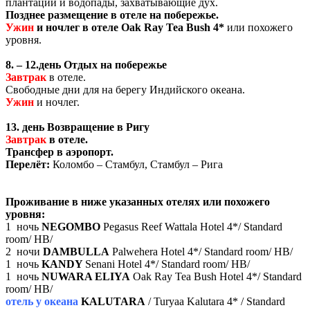
плантации и водопады, захватывающие дух.
Позднее размещение в отеле на побережье.
Ужин
и ночлег в отеле
Oak Ray Tea Bush 4*
или похожего
уровня
.
8. – 12.день
Отдых на побережье
Завтрак
в отеле.
Свободные дни для на берегу Индийского океана.
Ужин
и ночлег.
13. день Возвращение в Ригу
Завтрак
в отеле.
Трансфер в аэропорт.
Перелёт:
Коломбо – Стамбул, Стамбул – Рига
Проживание в ниже указанных отелях или похожего
уровня:
1 ночь
NEGOMBO
Pegasus Reef Wattala Hotel 4*/ Standard
room/ HB/
2 ночи
DAMBULLA
Palwehera Hotel 4*/ Standard room/ HB/
1 ночь
KANDY
Senani Hotel 4*/ Standard room/ HB/
1 ночь
NUWARA ELIYA
Oak Ray Tea Bush Hotel 4*/ Standard
room/ HB/
отель у океана
KALUTARA
/ Turyaa Kalutara 4* / Standard