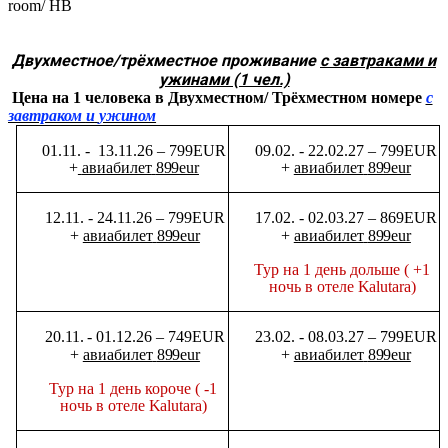
room/ HB
Двухместное/трёхместное проживание
с завтраками и
ужинами (1 чел.)
Цена
на
1
человека
в
Двухместном/
Трёхместном
номере
с
завтраком
и
ужином
01.11.
-
13.11.26
–
799EUR
09.02.
-
22.02.27
–
799EUR
+
авиабилет
899eur
+
авиабилет
899eur
12.11.
-
24.11.26
–
799EUR
17.02.
-
02.03.27
–
869EUR
+
авиабилет
899eur
+
авиабилет
899eur
Тур
на
1 день
дольше (
+1
ночь в
отеле
Kalutara)
20.11.
-
01.12.26
–
749EUR
23.02.
-
08.03.27
–
799EUR
+
авиабилет
899eur
+
авиабилет
899eur
Тур
на
1
день короче
( -1
ночь в
отеле
Kalutara)