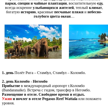
парки, специи и чайные плантации
, восхитительную
еду,
всегда искренне
улыбающихся жителей
, теплый
климат
,
богатую
историю
, красивые
песчаные пляжи
и
небесно-
голубого цвета океан
…
1. день
Полёт Рига – Стамбул, Стамбул – Коломбо.
2. день
Ко
ломбо - Негомбо
Прибытие
в международный аэропорт г.Коломбо
(Bandaranaike). Встреча с гидом, трансфер в Негомбо.
Размещение в отеле. Свободное время и отдых.
Ужин
и ночлег в отеле
Pegasus Reef Wattala
или похожего
уровня.