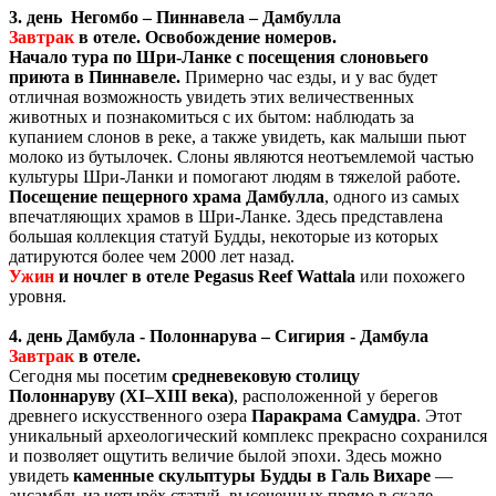
3. день Негомбо – Пиннавела – Дамбулла
Завтрак
в отеле. Освобождение номеров.
Начало тура по Шри-Ланке с посещения слоновьего
приюта в Пиннавеле.
Примерно час езды, и у вас будет
отличная возможность увидеть этих величественных
животных и познакомиться с их бытом: наблюдать за
купанием слонов в реке, а также увидеть, как малыши пьют
молоко из бутылочек. Слоны являются неотъемлемой частью
культуры Шри-Ланки и помогают людям в тяжелой работе.
Посещение пещерного храма Дамбулла
, одного из самых
впечатляющих храмов в Шри-Ланке. Здесь представлена
большая коллекция статуй Будды, некоторые из которых
датируются более чем 2000 лет назад.
Ужин
и ночлег в отеле
Pegasus Reef Wattala
или похожего
уровня.
4. день Дамбула - Полоннарува – Сигирия - Дамбула
Завтрак
в отеле.
Сегодня мы посетим
средневековую столицу
Полоннаруву
(XI–XIII века)
, расположенной у берегов
древнего искусственного озера
Паракрама Самудра
. Этот
уникальный археологический комплекс прекрасно сохранился
и позволяет ощутить величие былой эпохи. Здесь можно
увидеть
каменные скульптуры Будды в Галь Вихаре
—
ансамбль из четырёх статуй, высеченных прямо в скале.