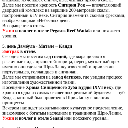
Далее мы посетим крепость
Сигирия Рок
— впечатляющий
дворцовый комплекс на вершине 200-метровой скалы,
построенный в IV веке. Сигирия знаменита своими фресками,
изображающими «Небесных дев».
Возвращение в отель.
Ужин
и ночлег в отеле
Pegasus Reef Wattala
или похожего
уровня.
5. день Дамбула - Матале – Канди
Завтрак
в отеле.
Сегодня мы посетим
сад специй,
где выращиваются
различные виды пряностей: корица, перец, мускатный орех —
именно они сделали Шри-Ланку известной и привлекли
португальцев, голландцев и англичан.
Далее мы отправимся на
завод батиков
, где увидим процесс
изготовления художественной ткани.
Посещение
Храма Священного Зуба Будды (XVI век)
, где
хранится одна из самых священных реликвий буддизма — зуб
Будды, который был привезен в Шри-Ланку в волосах
принцессы.
Вечером нас ждет захватывающее культурное представление,
знакомящее с богатым наследием и традициями Шри-Ланки.
Ужин
и ночлег в отеле
Senani
или похожего уровня.
.