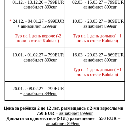
01.12.
-
13.12.26
–
799EUR
02.03.
-
15.03.27
–
799EUR
+
авиабилет
899eur
+
авиабилет
899eur
*
24.12.
-
04.01.27
–
999EUR
10.03.
-
23.03.27
–
869EUR
+
авиабилет
1299eur
+
авиабилет
899eur
Тур
на
1 день
короче
(-2
Тур
на
1
день
дольше( +1
ночи в
отеле
Kalutara)
ночь
в
отеле
Kalutara)
19.01.
-
01.02.27
–
799EUR
16.03.
-
29.03.27
–
869EUR
+
авиабилет
899eur
+
авиабилет
899eur
Тур
на
1
день
дольше( +1
ночь
в
отеле
Kalutara)
26.01.
-
08.02.27
–
799EUR
+
авиабилет
899eur
Цена за ребёнка 2 до 12 лет, размещаясь с 2-мя взрослыми
– 750 EUR
+
авиабилет 899eur
Доплата за одноместное (SGL) размещение
–
550 EUR
+
авиабилет 899eur