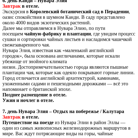
6. день Канди – Нувара Элия
Завтрак
в отеле.
Экскурсия в
Королевский ботанический сад в Перадении
,
оазис спокойствия в шумном Канди. В саду представлено
около 4000 видов экзотических растений.
Далее мы отправляемся в Нувара Элию, по пути
посещаем
чайную фабрику и плантации
, где увидим процесс
сушки и сортировки чайных листьев и насладимся чашечкой
свежезаваренного чая.
Нувара Элия, известная как «маленький английский
городок», была основана англичанами, которые искали
убежище от знойного климата
низин. Достопримечательностью города являются пышные
плантации чая, которые как одеяло покрывают горные линии.
Город отличается английской архитектурой, каминами,
ухоженными садами и пешеходными дорожками — всё это
напоминает о британской эпохе.
Позднее размещение в отеле.
Ужин и ночлег в отеле.
7. день Нувара Элия – Отдых на побережье / Калутара
Завтрак
в отеле.
Путешествие на поезде
из Нувара Элии в район Эллы —
один из самых живописных железнодорожных маршрутов в
мире. Вас ждут потрясающие виды на горы, чайные