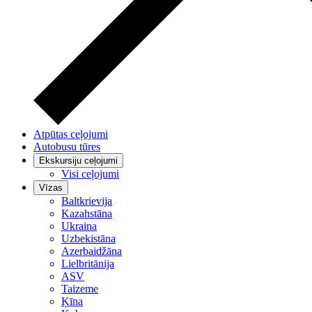
Atpūtas ceļojumi
Autobusu tūres
Ekskursiju ceļojumi
Visi ceļojumi
Vīzas
Baltkrievija
Kazahstāna
Ukraina
Uzbekistāna
Azerbaidžāna
Lielbritānija
ASV
Taizeme
Ķīna