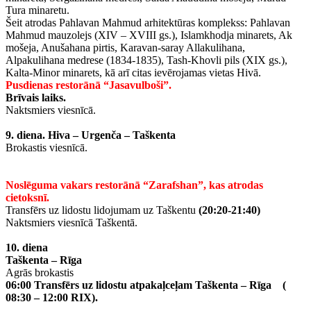
Tura minaretu.
Šeit atrodas Pahlavan Mahmud arhitektūras komplekss: Pahlavan
Mahmud mauzolejs (XIV – XVIII gs.), Islamkhodja minarets, Ak
mošeja, Anušahana pirtis, Karavan-saray Allakulihana,
Alpakulihana medrese (1834-1835), Tash-Khovli pils (XIX gs.),
Kalta-Minor minarets, kā arī citas ievērojamas vietas Hivā.
Pusdienas restorānā “Jasavulboši”.
Brīvais laiks.
Naktsmiers viesnīcā.
9. diena.
Hiva – Urgenča – Taškenta
Brokastis viesnīcā.
Noslēguma vakars restorānā “Zarafshan”, kas atrodas
cietoksnī.
Transfērs uz lidostu lidojumam uz Taškentu
(20:20-21:40)
Naktsmiers viesnīcā Taškentā.
10. diena
Taškenta – Rīga
Agrās brokastis
06:00 Transfērs uz lidostu atpakaļceļam Taškenta – Rīga (
08:30 – 12:00 RIX).