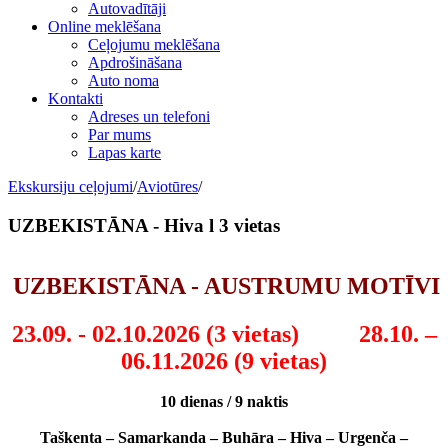
Autovadītāji
Online meklēšana
Ceļojumu meklēšana
Apdrošināšana
Auto noma
Kontakti
Adreses un telefoni
Par mums
Lapas karte
Ekskursiju ceļojumi
/
Aviotūres
/
UZBEKISTĀNA - Hiva l 3 vietas
UZBEKISTĀNA - AUSTRUMU MOTĪVI
23.09. - 02.10.2026 (3 vietas) 28.10. –
06.11.2026 (9 vietas)
10 dienas / 9 naktis
Taškenta – Samarkanda – Buhāra – Hiva – Urgenča –