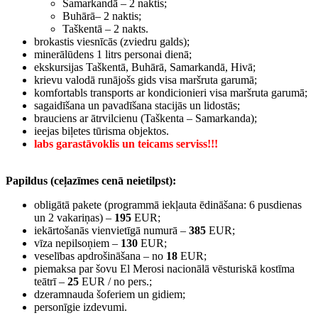
Samarkandā – 2 naktis;
Buhārā– 2 naktis;
Taškentā – 2 nakts.
brokastis viesnīcās (zviedru galds);
minerālūdens 1 litrs personai dienā;
ekskursijas Taškentā, Buhārā, Samarkandā, Hivā;
krievu valodā runājošs gids visa maršruta garumā;
komfortabls transports ar kondicionieri visa maršruta garumā;
sagaidīšana un pavadīšana stacijās un lidostās;
brauciens ar ātrvilcienu (Taškenta – Samarkanda);
ieejas biļetes tūrisma objektos.
labs garastāvoklis un teicams serviss!!!
Papildus (ceļazīmes cenā neietilpst):
obligātā pakete (programmā iekļauta ēdināšana: 6 pusdienas
un 2 vakariņas) –
195
EUR;
iekārtošanās vienvietīgā numurā –
385
EUR;
vīza nepilsoņiem –
130
EUR;
veselības apdrošināšana – no
18
EUR;
piemaksa par šovu El Merosi nacionālā vēsturiskā kostīma
teātrī –
25
EUR / no pers.;
dzeramnauda šoferiem un gidiem;
personīgie izdevumi.