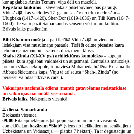
kur apglabāts Amirs Temurs, viņa dēli un mazdēli.
Registāna laukums
– slavenākais pilsētbūvniecības paraugs
Vidusāzijā, kas veidojies 17. gs. un sastāv no trim medresēm –
Ulugbeka (1417-1420), Sher-Dor (1619-1636) un Tilli Kara (1647-
1660). Te var iepazīt Samarkandas senseno vēsturi un kultūru.
Brīvais laiks pusdienām.
Bibi Khanum mošeja
– pati lielākā Vidusāzijā un viena no
lielākajām visā musulmaņu pasaulē. Tieši šī celtne piesaista katra
iebraucēja uzmanību – varena, diža, mēmi klusa.
Shah-i Zinda (XI-XV gs.) arhitektūras komplekss
– kapeņu
pilsēta, kurā apglabāti valdnieki un augstmaņi. Centrālais mauzolejs,
no kura sākas nekropole, ir pravieša Muhameda brālēna Kusama Ibn
Abbasa šķietamais kaps. Viņu tā arī sauca “Shah-i Zinda” (no
persiešu valodas “dzīvais cars”).
Vakariņās nacionālā ēdiena (manti) gatavošanas meistarklase
un v
akariņas nacionālā viesu namā.
Brīvais laiks.
Naktsmiers viesnīcā.
4. diena.
Samarkanda
Brokastis viesnīcā.
09:00
Rīta apmeklējums ļoti populārajam un tūristu visvairāk
apmeklētajam
bazāram “Siab”
(viens no lielākajiem un senākajiem
Uzbekistānā un Vidusāzijā — platība 7 hektāri). Tā ir degustāciju un