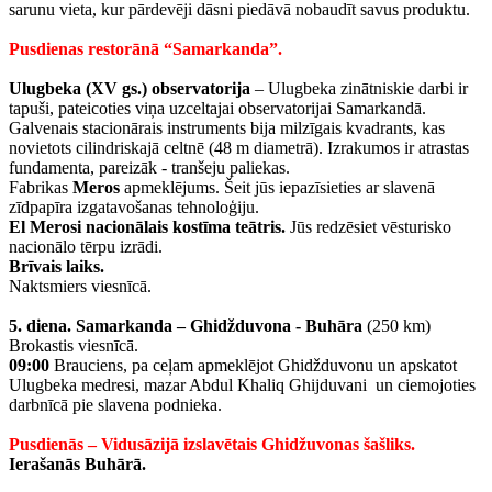
sarunu vieta, kur pārdevēji dāsni piedāvā nobaudīt savus produktu.
Pusdienas restorānā “Samarkanda”.
Ulugbeka (XV gs.) observatorija
– Ulugbeka zinātniskie darbi ir
tapuši, pateicoties viņa uzceltajai observatorijai Samarkandā.
Galvenais stacionārais instruments bija milzīgais kvadrants, kas
novietots cilindriskajā celtnē (48 m diametrā). Izrakumos ir atrastas
fundamenta, pareizāk - tranšeju paliekas.
Fabrikas
Meros
apmeklējums. Šeit jūs iepazīsieties ar slavenā
zīdpapīra izgatavošanas tehnoloģiju.
El Merosi nacionālais kostīma teātris.
Jūs redzēsiet vēsturisko
nacionālo tērpu izrādi.
Brīvais laiks.
Naktsmiers viesnīcā.
5. diena.
Samarkanda – Ghidžduvona - Buhāra
(250 km)
Brokastis viesnīcā.
09:00
Brauciens, pa ceļam apmeklējot Ghidžduvonu un apskatot
Ulugbeka medresi, mazar Abdul Khaliq Ghijduvani un ciemojoties
darbnīcā pie slavena podnieka.
Pusdienās – Vidusāzijā izslavētais Ghidžuvonas šašliks.
Ierašanās Buhārā.