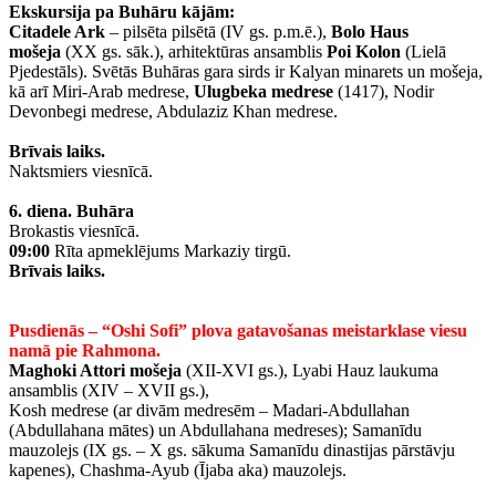
Ekskursija pa Buhāru kājām:
Citadele Ark
– pilsēta pilsētā (IV gs. p.m.ē.),
Bolo Haus
mošeja
(XX gs. sāk.), arhitektūras ansamblis
Poi Kolon
(Lielā
Pjedestāls). Svētās Buhāras gara sirds ir Kalyan minarets un mošeja,
kā arī Miri-Arab medrese,
Ulugbeka medrese
(1417), Nodir
Dеvonbegi medrese, Abdulaziz Khan medrese.
Brīvais laiks.
Naktsmiers viesnīcā.
6. diena.
Buhāra
Brokastis viesnīcā.
09:00
Rīta apmeklējums Markaziy tirgū.
Brīvais laiks.
Pusdienās – “Oshi Sofi” plova gatavošanas meistarklase viesu
namā pie Rahmona.
Maghoki Attori mošeja
(XII-XVI gs.), Lyabi Hauz laukuma
ansamblis (XIV – XVII gs.),
Kosh medrese (ar divām medresēm – Madari-Abdullahan
(Abdullahana mātes) un Abdullahana medreses); Samanīdu
mauzolejs (IX gs. – X gs. sākuma Samanīdu dinastijas pārstāvju
kapenes), Chashma-Ayub (Ījaba aka) mauzolejs.