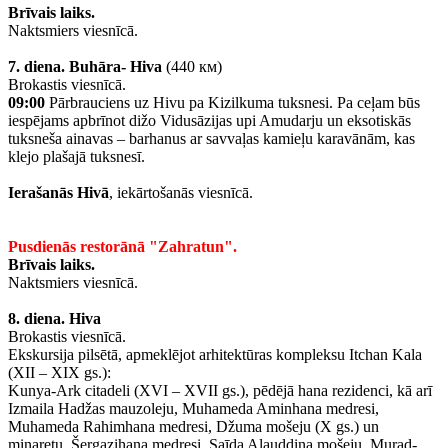
Brīvais laiks.
Naktsmiers viesnīcā.
7. diena.
Buhāra- Hiva
(440 км)
Brokastis viesnīcā.
09:00
Pārbrauciens uz Hivu pa Kizilkuma tuksnesi. Pa ceļam būs
iespējams apbrīnot dižo Vidusāzijas upi Amudarju un eksotiskās
tuksneša ainavas – barhanus ar savvaļas kamieļu karavānām, kas
klejo plašajā tuksnesī.
Ierašanās Hivā
, iekārtošanās viesnīcā.
Pusdienās restorānā "Zahratun".
Brīvais laiks.
Naktsmiers viesnīcā.
8. diena.
Hiva
Brokastis viesnīcā.
Ekskursija pilsētā, apmeklējot arhitektūras kompleksu Itchan Kala
(XII – XIX gs.):
Kunya-Ark citadeli (XVI – XVII gs.), pēdējā hana rezidenci, kā arī
Izmaila Hadžas mauzoleju, Muhameda Aminhana medresi,
Muhameda Rahimhana medresi, Džuma mošeju (X gs.) un
minaretu, Šergazihana medresi, Saīda Alauddina mošeju, Murad-