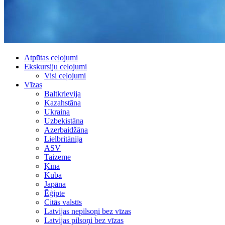
Atpūtas ceļojumi
Ekskursiju ceļojumi
Visi ceļojumi
Vīzas
Baltkrievija
Kazahstāna
Ukraina
Uzbekistāna
Azerbaidžāna
Lielbritānija
ASV
Taizeme
Ķīna
Kuba
Japāna
Ēģipte
Citās valstīs
Latvijas nepilsoņi bez vīzas
Latvijas pilsoņi bez vīzas