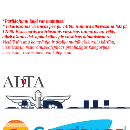
*Pārlidojumu laiki var mainīties!
* Iekārtošanās viesnīcās pēc pl. 14:00, numura atbrīvošana līdz pl.
12:00. Visas agrās iekārtošanās viesnīcas numuros un vēlās
atbrīvošanas tiek apmaksātas pie viesnīcas administratora.
Vietējā tūrisma kompānija ir tiesīga mainīt ekskursiju kārtību,
viesnīcas un restorānus/kafejnīcas pret līdzīgas kategorijas
viesnīcām, restorāniem vai kafejnīcām.