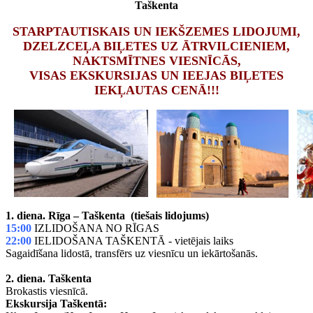
Taškenta
STARPTAUTISKAIS UN IEKŠZEMES LIDOJUMI,
DZELZCEĻA BIĻETES UZ ĀTRVILCIENIEM,
NAKTSMĪTNES VIESNĪCĀS,
VISAS EKSKURSIJAS UN IEEJAS BIĻETES
IEKĻAUTAS CENĀ!!!
1. diena.
Rīga – Taškenta (tiešais lidojums)
15:00
IZLIDOŠANA NO RĪGAS
22:00
IELIDOŠANA TAŠKENTĀ - vietējais laiks
Sagaidīšana lidostā, transfērs uz viesnīcu un iekārtošanās.
2. diena.
Taškenta
Brokastis viesnīcā.
Ekskursija Taškentā: