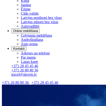
Kuba
Japāna
Ēģipte
Citās valstīs
Latvijas nepilsoņi bez vīzas
Latvijas pilsoņi bez vīzas
Autovadītāji
Online meklēšana
Ceļojumu meklēšana
Apdrošināšana
Auto noma
Kontakti
Adreses un telefoni
Par mums
Lapas karte
+371 28 45 45 46
+371 26 80 80 36
travel@alsvets.lv
+371 26 80 80 36
,
+371 28 45 45 46