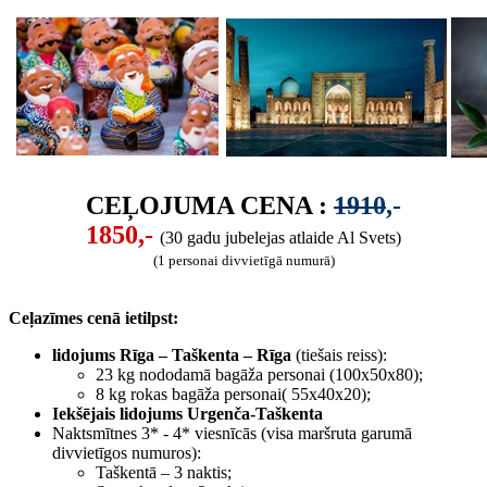
CEĻOJUMA CENA :
1910
,-
1850,-
(30 gadu jubelejas atlaide Al Svets)
(1 personai divvietīgā numurā)
Ceļazīmes cenā ietilpst:
lidojums Rīga – Taškenta – Rīga
(tiešais reiss):
23 kg nododamā bagāža personai (100x50x80);
8 kg rokas bagāža personai( 55x40x20);
Iekšējais lidojums Urgenča-Taškenta
Naktsmītnes 3* - 4* viesnīcās (visa maršruta garumā
divvietīgos numuros):
Taškentā – 3 naktis;