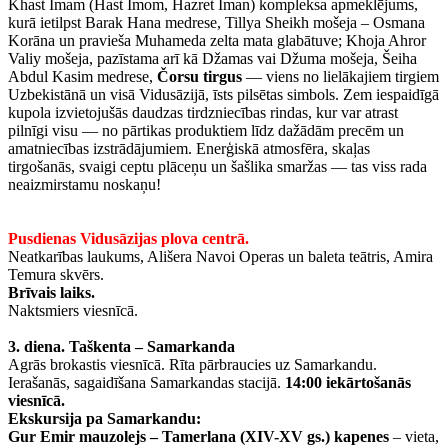
Khast Imam (Hast Imom, Hazret Iman) kompleksa apmeklējums,
kurā ietilpst Barak Hana medrese, Tillya Sheikh mošeja – Osmana
Korāna un pravieša Muhameda zelta mata glabātuve; Khoja Ahror
Valiy mošeja, pazīstama arī kā Džamas vai Džuma mošeja, Šeiha
Abdul Kasim medrese,
Čorsu tirgus
— viens no lielākajiem tirgiem
Uzbekistānā un visā Vidusāzijā, īsts pilsētas simbols. Zem iespaidīgā
kupola izvietojušās daudzas tirdzniecības rindas, kur var atrast
pilnīgi visu — no pārtikas produktiem līdz dažādām precēm un
amatniecības izstrādājumiem. Enerģiskā atmosfēra, skaļas
tirgošanās, svaigi ceptu plāceņu un šašlika smaržas — tas viss rada
neaizmirstamu noskaņu!
Pusdienas Vidusāzijas plova centrā.
Neatkarības laukums, Ališera Navoi Operas un baleta teātris, Amira
Temura skvērs.
Brīvais laiks.
Naktsmiers viesnīcā.
3. diena.
Taškenta – Samarkanda
Agrās brokastis viesnīcā. Rīta pārbraucies uz Samarkandu.
Ierašanās, sagaidīšana Samarkandas stacijā.
14:00 iekārtošanās
viesnīcā.
Ekskursija pa Samarkandu:
Gur Emir mauzolejs – Tamerlana (XIV-XV gs.) kapenes
– vieta,