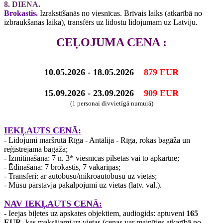
8. DIENA.
Brokastis.
Izrakstīšanās no viesnīcas. Brīvais laiks (atkarībā no
izbraukšanas laika), transfērs uz lidostu lidojumam uz Latviju.
CEĻOJUMA CENA :
10.05.2026 - 18.05.2026
879 EUR
15.09.2026 - 23.09.2026
909 EUR
(1 personai divvietīgā numurā)
IEKĻAUTS CENĀ:
- Lidojumi maršrutā Rīga - Antālija - Rīga, rokas bagāža un
reģistrējamā bagāža;
- Izmitināšana: 7 n. 3* viesnīcās pilsētās vai to apkārtnē;
- Ēdināšana: 7 brokastis, 7 vakariņas;
- Transfēri: ar autobusu/mikroautobusu uz vietas;
- Mūsu pārstāvja pakalpojumi uz vietas (latv. val.).
NAV IEKĻAUTS CENĀ:
- Ieejas biļetes uz apskates objektiem, audiogids: aptuveni
165
EUR
, kas maksājami uz vietas (cenas var mainīties atkarībā no