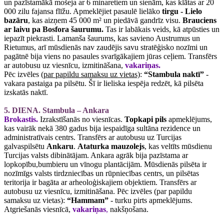
un pazīstamākā mošeja ar 6 minaretiem un sienām, kas klātas ar 20
000 zilu fajansa flīžu. Apmeklējiet pasaulē lielāko
tirgu - Lielo
bazāru
, kas aizņem 45 000 m² un piedāvā gandrīz visu.
Brauciens
ar laivu pa Bosfora šaurumu.
Tas ir labākais veids, kā atpūsties un
iepazīt piekrasti. Lamanša šaurums, kas savieno Austrumus un
Rietumus, arī mūsdienās nav zaudējis savu stratēģisko nozīmi un
pagātnē bija viens no pasaules svarīgākajiem jūras ceļiem. Transfērs
ar autobusu uz viesnīcu, izmitināšana,
vakariņas.
Pēc izvēles
(par papildu samaksu uz vietas)
:
“Stambula naktī”
-
vakara pastaiga pa pilsētu. Šī ir lieliska iespēja redzēt, kā pilsēta
izskatās naktī.
5. DIENA. Stambula – Ankara
Brokastis.
Izrakstīšanās no viesnīcas.
Topkapi pils
apmeklējums,
kas vairāk nekā 380 gadus bija iespaidīga sultāna rezidence un
administratīvais centrs. Transfērs ar autobusu uz Turcijas
galvaspilsētu
Ankaru
.
Ataturka mauzolejs
, kas veltīts mūsdienu
Turcijas valsts dibinātājam. Ankara agrāk bija pazīstama ar
lopkopību,bumbieru un vīnogu plantācijām. Mūsdienās pilsēta ir
nozīmīgs valsts tirdzniecības un rūpniecības centrs, un pilsētas
teritorija ir bagāta ar arheoloģiskajiem objektiem. Transfērs ar
autobusu uz viesnīcu, izmitināšana. Pēc izvēles (par papildu
samaksu uz vietas):
“Hammam”
- turku pirts apmeklējums.
Atgriešanās viesnīcā,
vakariņas
,
nakšņošana.