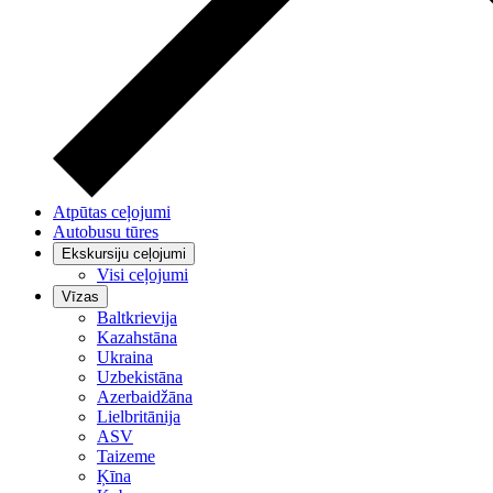
Atpūtas ceļojumi
Autobusu tūres
Ekskursiju ceļojumi
Visi ceļojumi
Vīzas
Baltkrievija
Kazahstāna
Ukraina
Uzbekistāna
Azerbaidžāna
Lielbritānija
ASV
Taizeme
Ķīna