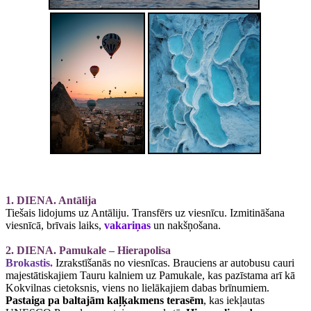
1. DIENA. Antālija
Tiešais lidojums uz Antāliju. Transfērs uz viesnīcu. Izmitināšana
viesnīcā, brīvais laiks,
vakariņas
un nakšņošana.
2. DIENA. Pamukale – Hierapolisa
Brokastis.
Izrakstīšanās no viesnīcas. Brauciens ar autobusu cauri
majestātiskajiem Tauru kalniem uz Pamukale, kas pazīstama arī kā
Kokvilnas cietoksnis, viens no lielākajiem dabas brīnumiem.
Pastaiga pa baltajām kaļķakmens terasēm
, kas iekļautas