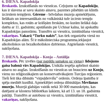
6. DIENA. Kapadokija
Brokastis.
Izrakstīšanās no viesnīcas. Ceļojums uz
Kapadokiju
,
kas ir slavena ar savu skaisto ainavu, pazemes pilsētām un klintīs
izcirstiem tempļiem.
Göreme
- brīvdabas muzeja apmeklējums,
lielākais un interesantākais no vulkāniskā tufe izcirsto tempļu
komplekss, kas rotāts ar krāšņām freskām, no kurām lielākā daļa
datēta ar 11. gadsimtu; apstāšanās pie Uchisar kalna, lai apskatītu
Kapadokijas panorāmu. Transfērs uz viesnīcu, izmitināšana viesnīcā,
vakariņas.
Vakarā “Turku nakts”
, kas tiek organizēta vienā no
Kapadokijas alām. Šī ir mākslinieciska programma,iekļaujot
alkoholiskos un bezalkoholiskos dzērienus. Atgriešanās viesnīcā,
nakšņošana.
7. DIENA. Kapadokija – Konja – Antālija
Brokastis.
Pēc izvēles
(par papildu samaksu uz vietas)
:
lidojums
gaisa balonā virs Kapadokijas.
Unikāla iespēja apbrīnot skaisto
ainavu no augšas. Izrakstīšanās no viesnīcas un brauciens
uz Konju
,
vienu no reliģiozākajiem un konservatīvākajiem Turcijas reģioniem.
Tieši šeit tika dibināts “virpuļdervišu” ordenis. Ordeņa īpatnība ir
spēja meditēt kustībā. Apmeklējiet ordeņa dibinātājas
Mevlianas
muzeju.
Muzejā glabājas vairāk nekā 30 000 manuskriptu, kas
datējami ar klostera bibliotēkas laikiem, kā arī 13. un 18. gadsimta
paklāji. Transfērs ar autobusu uz viesnīcu, izmitināšana viesnīcā,
vakariņas,
nakšņošana.