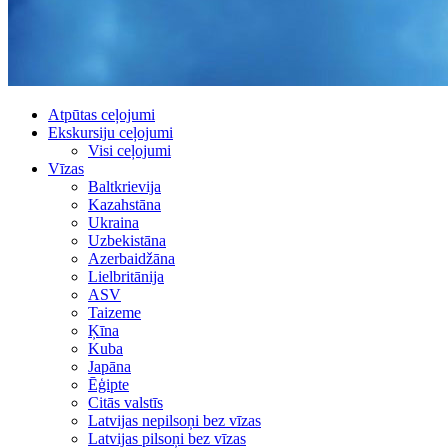
Atpūtas ceļojumi
Ekskursiju ceļojumi
Visi ceļojumi
Vīzas
Baltkrievija
Kazahstāna
Ukraina
Uzbekistāna
Azerbaidžāna
Lielbritānija
ASV
Taizeme
Ķīna
Kuba
Japāna
Ēģipte
Citās valstīs
Latvijas nepilsoņi bez vīzas
Latvijas pilsoņi bez vīzas