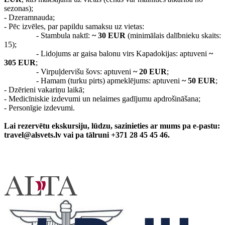
sezonas);
- Dzeramnauda;
- Pēc izvēles, par papildu samaksu uz vietas:
- Stambula naktī:
~ 30 EUR
(minimālais dalībnieku skaits:
15);
- Lidojums ar gaisa balonu virs Kapadokijas: aptuveni
~
305 EUR
;
- Virpuļdervišu šovs: aptuveni
~ 20 EUR
;
- Hamam (turku pirts) apmeklējums: aptuveni
~ 50 EUR
;
- Dzērieni vakariņu laikā;
- Medicīniskie izdevumi un nelaimes gadījumu apdrošināšana;
- Personīgie izdevumi.
Lai rezervētu ekskursiju, lūdzu, sazinieties ar mums pa e-pastu:
travel@alsvets.lv vai pa tālruni +371 28 45 45 46.