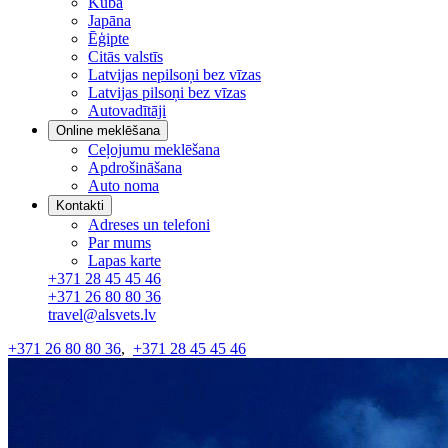
Kuba
Japāna
Ēģipte
Citās valstīs
Latvijas nepilsoņi bez vīzas
Latvijas pilsoņi bez vīzas
Autovadītāji
Online meklēšana
Ceļojumu meklēšana
Apdrošināšana
Auto noma
Kontakti
Adreses un telefoni
Par mums
Lapas karte
+371 28 45 45 46
+371 26 80 80 36
travel@alsvets.lv
+371 26 80 80 36
,
+371 28 45 45 46