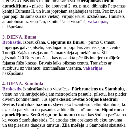
UNESCO Pasaules mantojuma sarakstā.
Hierapolisas drupu
apmeklējums
- pilsēta, ko aptuveni 2. gs. p.m.ē. dibinājis Pergamas
ķēniņš Eumēns II, un kurā joprojām saglabājies teātris. Pēc izvēles
(par papildu samaksu uz vietas): virpuļdervišu uzstāšanās. Transfērs
ar autobusu uz viesnīcu, izmitināšana viesnīcā,
vakariņas
,
nakšņošana.
3. DIENA. Bursa
Brokastis.
Izbraukšana.
Ceļojums uz Bursu
- pirmo Osmaņu
impērijas galvaspilsētu, kas tagad ir populārs ziemas sporta centrs
Turcijā. Zaļās mošejas un tās mauzoleja apmeklējums. Šī ir
gleznainākā Bursa mošeja, kas nosaukta pēc tās interjeru rotājošo
fajansa flīžu krāsas. Brīvais laiks pilsētas centrā. Transfērs ar
autobusu uz viesnīcu, izmitināšana viesnīcā,
vakariņas
,
nakšņošana.
4. DIENA. Stambula
Brokastis.
Izrakstīšanās no viesnīcas.
Pārbrauciens uz Stambulu
,
vienu no visintriģējošākajām metropolēm pasaulē, pilsētu, kas pieder
diviem kontinentiem. Jūs apmeklēsiet:
Svētās Sofijas katedrāli -
Svētās Gudrības baznīcu
, slavenāko bizantiešu celtni Stambulā, ko
uzskata par vienu no pasaules arhitektūras brīnumiem.
Hipodroma
apmeklējums. Senā zirgu un kamanu trase
, kas šodien pazīstama
kā vecās Stambulas sirds. Tā atrodas citu apskates objektu tuvumā
un tas piesaista daudzus tūristus.
Zilā mošeja
ir Stambulas skaistākā